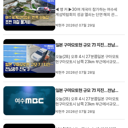
수시를 비롯해경남 남해·하동군에서...
◀ 앵 커 ▶30여 개국이 참가하는 여수세
계섬박람회의 성공 열쇠는 단연 해외 관광
객 유치입니다.그런데 정작 여수공항으로
들어올 하늘길이 개막 초반부터 막히게 됐
박현주 2026년 07월 29일
습니다. 전세기 사업자를 구하지 못했기 때
문입니다.박현주 기자가 취재했습니다.◀
END ▶◀ 리포트 ▶한 해 60만 명가량이
일본 구마모토현 규모 7.1 지진…전남광주 진도 3
이용하는 여수공항.현재는 국내선만 ...
오늘(28) 오후 4시 27분쯤일본 구마모토
현구마모토시 남쪽 23km 부근에서규모
7.1의 지진이 발생하면서전남광주 지역에
도 흔들림이 감지됐습니다.전남광주통합소
박현주 2026년 07월 28일
방본부에 따르면지진을 느꼈다는 신고가오
후 5시 기준 총 50건 접수됐습니다.이번
지진으로 전남광주를 비롯해경남, 부산, 제
일본 구마모토현 규모 7.1 지진…전남광주 진도 3
주 지역에는실내에 있는 사람이 진...
오늘(28) 오후 4시 27분쯤일본 구마모토
현구마모토시 남쪽 23km 부근에서규모
7.1의 지진이 발생하면서전남광주 지역에
박현주 2026년 07월 28일
도 흔들림이 감지됐습니다.전남광주통합소
방본부에 따르면지진을 느꼈다는 신고가오
후 5시 기준 총 50건 접수됐습니다.이번