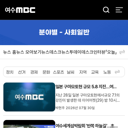
검
색
분야별 - 사회일반
뉴스 홈
뉴스 모아보기
뉴스데스크
뉴스투데이
데스크인터뷰「오늘」
분야
정치
선거
경제
문화
스포츠
날씨
지역
교육
노동
환경
사
일본 구마모토현 규모 5.8 지진…여수시 등 흔들림 감지
지난 28일 일본 구마모토현에서규모 7.1의
강진이 발생한 데 이어어젯(29) 밤 10시
19분쯤또 다시 규모 5.8 지진이 발생하면
박현주 2026년 07월 30일
서전남광주 여수시 등 국내 일부 지역에서
도흔들림이 감지됐습니다.기상청에 따르면
구마모토현 구마모토시남남서쪽 53㎞
여수세계섬박람회 '반쪽 하늘길'…초반 차질 불가피
해역에서 발생한이번 지진의 영향으로 여