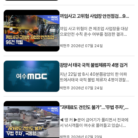
체류기간이 만료됐지만 출국하지 않아출입
국관리법을 위반한 혐의를 받습니다.여수
끼임사고 고위험 사업장 안전점검…96건 적발
출입국외국인사무소는경찰로부터 이들...
끼임 사고 위험이 큰 제조업 사업장을 대상
으로안전 수칙 준수 여부를 점검한 결과법
위반 사항이 100건 가까이 적발됐습니다.
고용노동부 여수지청은지난 1일부터 10일
박현주 2026년 07월 24일
까지 열흘간끼임 사고가 반복 발생한제조
업 사업장 19곳을 대상으로안전 점검을 벌
인 결과끼임 위험부 방호조치 미흡 등모두
광양서 태국 국적 불법체류자 4명 검거
96건의 법 위반 사항을 적발...
지난 22일 밤 8시 40분쯤광양의 한 아파
트에서태국 국적 불법 체류자 4명이경찰
에 붙잡혔습니다.40대 2명 등 태국 국적의
박현주 2026년 07월 24일
남성 4명은2018년에서 올해 사이90일
간 체류가 가능한 단기 비자로 각각 입국해
체류기간이 만료됐지만 출국하지 않아출입
"과태료도 견인도 불가"…'무법 주차', 국동항
국관리법을 위반한 혐의를 받습니다.여수
출입국외국인사무소는경찰로부터 이들...
◀ 앵 커 ▶문어 금어기가 풀리면서 전국에
서 낚시객들이 여수로 몰려들고 있습니다.
하지만 낚시객들이 아무렇게나 대놓은 차
량 때문에 국동항 일대는 매일 주차 전쟁이
박현주 2026년 07월 23일