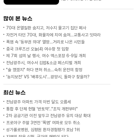
벌어집니다.단속마저 제대로 할 수 없다고
하는데요,현장을 박현주 기자가 취재했습
니다.◀ END ▶◀ 리포트 ▶국동항 선착장
많이 본 뉴스
주변으로차량들이 빈틈없이 들어...
70대 온열질환 숨지고, 저수지 물고기 집단 폐사
자전거 타던 70대, 화물차에 치여 숨져…교통사고 잇따라
폭염 속 '동부권 의대' 열망…거리로 나온 시민들
중국 크루즈선 오늘(4) 여수항 첫 입항
제 7회 섬의 날 행사, 여수 엑스포장 6-9일 개최
전남광주시, 여수서 김밥&소금 페스티벌 개최
"술 깼겠지" 하다 면허 취소…숙취 운전의 함정
'농지보전' VS '배후도시'…광양시, 돌파구 찾을까?
최신 뉴스
전남광주 아파트 가격 이번 달도 오름세
통합 후 단체 헌혈 '반토막'.."조직 개편부터"
2차 공공기관 이전 앞두고 전남광주 유치 대상 확대
프로야구 주말 3연전 '폭염' 여파로 모두 취소
성가롤로병원, 심평원 환자경험평가 호남 1위
지역의 작은 실험, 국가의 해법이 되다