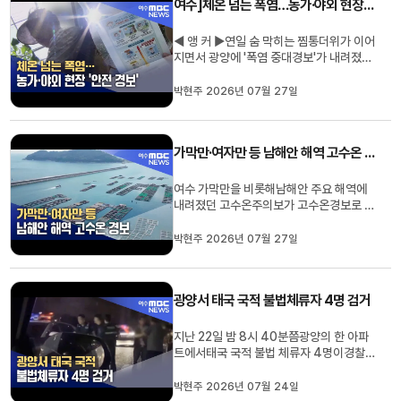
여수]체온 넘는 폭염…농가·야외 현장 '안전 경보'
지진으로 전남광주를 비롯해경남, 부산, 제
주 지역에는실내에 있는 사람이 진...
◀ 앵 커 ▶연일 숨 막히는 찜통더위가 이어
지면서 광양에 '폭염 중대경보'가 내려졌습
니다.기상청 폭염 경고 가운데 가장 높은 단
계로, 전남과 광주에서는 이번이 처음입니
박현주 2026년 07월 27일
다.낮 기온이 38도까지 치솟으며 온열질환
자도 잇따르고 있습니다.박현주 기자가 보
도합니다◀ END ▶◀ 리포트 ▶뜨거운 햇
가막만·여자만 등 남해안 해역 고수온 경보
빛에 달아오른 아스팔트 위로아...
여수 가막만을 비롯해남해안 주요 해역에
내려졌던 고수온주의보가 고수온경보로 격
상됐습니다.오늘(27) 전남광주특별시는
가막만과 여자만, 득량만, 함평만, 도암만
박현주 2026년 07월 27일
해역에 고수온 경보,거문도 해역 등에는고
수온 주의보를 발령한다고 밝혔습니다.고
수온주의보는 수온이 28도에 도달했을 때,
광양서 태국 국적 불법체류자 4명 검거
경보는 28도 이상이3일 이상 지...
지난 22일 밤 8시 40분쯤광양의 한 아파
트에서태국 국적 불법 체류자 4명이경찰
에 붙잡혔습니다.40대 2명 등 태국 국적의
남성 4명은2018년에서 올해 사이90일
박현주 2026년 07월 24일
간 체류가 가능한 단기 비자로 각각 입국해