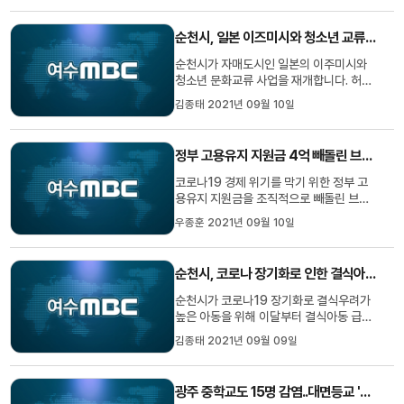
과 논란은 더 커질 것으로 보입니다.문형철
기자입니다. ◀ＶＣＲ▶이른 아침, 7˙80
순천시, 일본 이즈미시와 청소년 교류 재개
대 노인들이 시청 앞에 모였습니...
순천시가 자매도시인 일본의 이주미시와
청소년 문화교류 사업을 재개합니다. 허석
순천시장은 최근, 시이노키 이주미시 시장
김종태 2021년 09월 10일
과 가진 영상회의를 통해 코로나 19로 중
단된 교류 활성화 방안을 논의하고 오는 11
월 양 시간 청소년 비대면 문화교류와 함께
정부 고용유지 지원금 4억 빼돌린 브로커 등 16명 송치
내년부터는 그동안 중단됐던 한국과 일본
의 교류학생 홈스테이 활동...
코로나19 경제 위기를 막기 위한 정부 고
용유지 지원금을 조직적으로 빼돌린 브로
커 등 16명이 경찰에 붙잡혔습니다. 광주
우종훈 2021년 09월 10일
경찰청 반부패경제범죄수사대는 가짜 지원
의 명의로 정부 고용유지 지원금을 부당 수
령해 나눠가진 혐의로 29살 브로커 문 모
순천시, 코로나 장기화로 인한 결식아동 급식비 지원
씨 등 2명과 돈을 받은 사업체 대표 등 14
명을 검찰에 넘기기로 했습니다...
순천시가 코로나19 장기화로 결식우려가
높은 아동을 위해 이달부터 결식아동 급식
비 지원에 나섭니다. 이번에 지원하는 아동
김종태 2021년 09월 09일
은 국민기초생활보장법에 따른 수급자 가
구와 한부모 가정 등 결식우려가 있는 18
세 미만의 아동 2백명으로 선정된 아동은
광주 중학교도 15명 감염..대면등교 '비상'
12월까지 3개월간 가정으로 도시락이 배