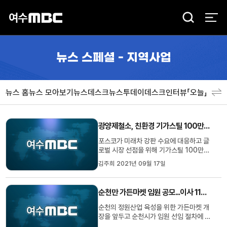
검
색
뉴스 스페셜 - 지역사업
뉴스 홈
뉴스 모아보기
뉴스데스크
뉴스투데이
데스크인터뷰「오늘」
분야
광양제철소, 친환경 기가스틸 100만톤 생산체제 구축
포스코가 미래차 강판 수요에 대응하고 글
로벌 시장 선점을 위해 기가스틸 100만톤
생산 체제를 구축했습니다. 포스코는 친환
김주희 2021년 09월 17일
경차 시장 확대, 차체 경량화 요구 등 자동
차 산업의 트렌드 변화에 대응하기 위해 지
난 2017년부터 5천억 여원을 투자해 광양
순천만 가든마켓 임원 공모...이사 11명˙감사 2명 선임 예정
제철소 부지 안에 초고강도 경량강판, 기가
스틸의 제조 설비 신·증설 ...
순천의 정원산업 육성을 위한 가든마켓 개
장을 앞두고 순천시가 임원 선임 절차에 들
어갔습니다. 순천시는 오는 24일까지 가든