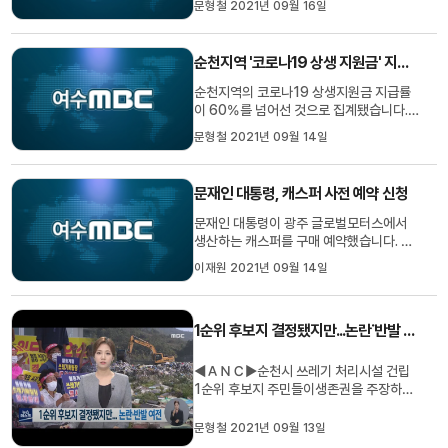
문형철 2021년 09월 16일
마켓 임원 지원자를 공개 모집한 뒤 서류심
사와 면접을 거쳐 이사 11명과 감사 2명을
선임할 계획입니다. 한편, 가든마켓 주식회
순천지역 '코로나19 상생 지원금' 지급률 62%
사 정관에는 이사 11명 중 4명은 화훼류와
조경수 등을 재배하는 ...
순천지역의 코로나19 상생지원금 지급률
이 60%를 넘어선 것으로 집계됐습니다.
순천시는 지난 6일부터 12일까지 일주일
문형철 2021년 09월 14일
동안 상생 지원금 지원 대상자의 62%인
15만 3천여 명에게 총 382억 9천여만 원
을 지급했다고 밝혔습니다. 순천시는 이번
문재인 대통령, 캐스퍼 사전 예약 신청
주부터 오프라인 신청이 시작되고 온라인
신청 시 5부제 적용이 해제됨에 따라 ...
문재인 대통령이 광주 글로벌모터스에서
생산하는 캐스퍼를 구매 예약했습니다. 청
와대 박경미 대변인은 광주형 일자리에서
이재원 2021년 09월 14일
처음으로 생산하는 경형 SUV 캐스퍼의 온
라인 사전예약 신청 첫날, 문재인 대통령이
직접 인터넷을 통해 차량을 예약했다고 전
1순위 후보지 결정됐지만...논란˙반발 여전
했습니다. 또, 캐스퍼 차량은 문재인 정부
가 추진해온 상생형 지역일자...
◀ＡＮＣ▶순천시 쓰레기 처리시설 건립
1순위 후보지 주민들이생존권을 주장하며
계획 철회를 요구하고 나섰습니다. 반면,
쓰레기 대란을 눈앞에 둔 순천시는 더는 사
문형철 2021년 09월 13일
업 추진을 미룰 수 없다는 입장이어서갈등