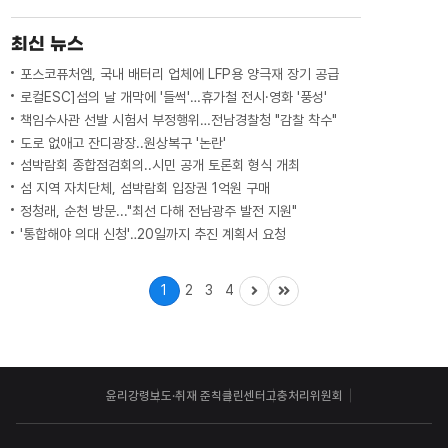
최신 뉴스
포스코퓨처엠, 국내 배터리 업체에 LFP용 양극재 장기 공급
로컬ESC]섬의 날 개막에 '들썩'…휴가철 전시·영화 '풍성'
책임수사관 선발 시험서 부정행위…전남경찰청 "감찰 착수"
도로 없애고 잔디광장..원상복구 '논란'
섬박람회 종합점검회의..시민 공개 토론회 형식 개최
섬 지역 자치단체, 섬박람회 입장권 1억원 구매
정청래, 순천 방문..."최선 다해 전남광주 발전 지원"
'통합해야 의대 신청'‥20일까지 추진 계획서 요청
1
2
3
4
윤리강령
보도·취재 준칙
클린센터
고충처리위원회