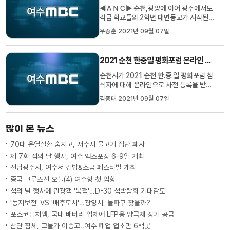
달됩니다. 도시락 배달을 희망하...
◀ＡＮＣ▶ 순천,광양에 이어 광주에서도
각급 학교들의 2학년 대면등교가 시작된
이후 학생들을 중심으로 코로나19 확진이
우종훈 2021년 09월 07일
이어지고 있습니다. 광주에서는 한 중학교
의 3학년 학생과 교사 등 10여 명이 확진
되면서 전수 검사가 진행되고 있습니다. 우
2021 순천 한중일 평화포럼 온라인 사전 등록 시작
종훈 기자가 취재했습니다. ◀ＶＣＲ▶ 광
주 북구의 한 중학교. 학교 복도에...
순천시가 2021 순천 한.중.일 평화포럼 참
석자에 대해 온라인으로 사전 등록을 받습
니다. 지난 2천19년 순천 평화포럼에 이어
김종태 2021년 09월 07일
두번째 맞이하는 이번 행사는 순천만국가
정원 국제습지센터에서 다음달 8일과 9일
양일간 '함께 누리는 일상의 평화'라는 주제
많이 본 뉴스
로 한.중.일 관련 전문가들이 참석한 가운데
온.오프라인 토론 형식...
70대 온열질환 숨지고, 저수지 물고기 집단 폐사
제 7회 섬의 날 행사, 여수 엑스포장 6-9일 개최
전남광주시, 여수서 김밥&소금 페스티벌 개최
중국 크루즈선 오늘(4) 여수항 첫 입항
섬의 날 행사에 관광객 '북적'…D-30 섬박람회 기대감도
'농지보전' VS '배후도시'…광양시, 돌파구 찾을까?
포스코퓨처엠, 국내 배터리 업체에 LFP용 양극재 장기 공급
산단 침체, 고물가 이중고..여수 폐업 업소만 6백곳