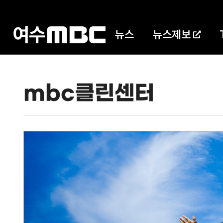
뉴스
뉴스제보
mbc클린센터