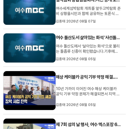
등영유아가 주로 이용하는 시설에서발생
비율이 높은 것으로 나타났습니다....
여수세계섬박람회 개최를 앞두고박람회 준
비 상황을시민과 함께 공유하는 토론식 회
의가 열렸습니다.여수시는 오늘시청 동백
김종태 2026년 08월 07일
실에서섬 박람회조직위원회와 지원단이 참
석한 가운데섬 박람회 종합 점검회의를 갖
고박람회 준비 상황과 교통대책 등을 논의
여수 돌산도서 살아있는 화석 '사선돌좀' 확인
했습니다여수시는 이번 회의를기존 보고
방식에서 벗어나토론 중심으로 ...
여수 돌산도에서 ‘살아있는 화석’으로 불리
는 돌좀류 신종이 확인됐습니다.기후에너
지환경부 산하 국립호남권생물자원관은 돌
김종태 2026년 08월 05일
산도 금오산 일대에서 확보한 표본을 분류
학적으로 연구한 결과, 한반도 돌좀류 13
번째 신종인 ‘사선돌좀’을 확인했다고 밝혔
해상 케이블카 공익 기부 약정 해결..장학 사업 탄력
습니다.한반도 돌좀류 목록에 신종이 추가
된 것은 2001년까지 12종이 ...
10년 가까이 이어진 여수 해상 케이블카
공익 기부 약정 문제가 해결되면서 지역 장
학사업이 탄력을 받게 됐습니다.여수시 인
재 육성장학회에 따르면 지난해 12월 체결
김종태 2026년 08월 05일
된 장학금 기부 약정에 따라올해 1월과 5
월 두 차례에 걸쳐여수 해상 케이블카 측으
로부터 공익 기부금 50억4천여만원을 받
제 7회 섬의 날 행사, 여수 엑스포장 6-9일 개최
았습니다.여수 장학회는 기부금...