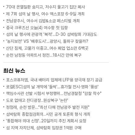
았습니다.여수 장학회는 기부...
70대 온열질환 숨지고, 저수지 물고기 집단 폐사
제 7회 섬의 날 행사, 여수 엑스포장 6-9일 개최
전남광주시, 여수서 김밥&소금 페스티벌 개최
중국 크루즈선 오늘(4) 여수항 첫 입항
섬의 날 행사에 관광객 '북적'…D-30 섬박람회 기대감도
'농지보전' VS '배후도시'…광양시, 돌파구 찾을까?
산단 침체, 고물가 이중고..여수 폐업 업소만 6백곳
순천 남정동 아파트서 정전…18시간 만에 복구
최신 뉴스
포스코퓨처엠, 국내 배터리 업체에 LFP용 양극재 장기 공급
로컬ESC]섬의 날 개막에 '들썩'…휴가철 전시·영화 '풍성'
책임수사관 선발 시험서 부정행위…전남경찰청 "감찰 착수"
도로 없애고 잔디광장..원상복구 '논란'
정청래, 순천 방문..."최선 다해 전남광주 발전 지원"
섬박람회 종합점검회의..시민 공개 토론회 형식 개최
'통합해야 의대 신청'‥20일까지 추진 계획서 요청
섬 지역 자치단체, 섬박람회 입장권 1억원 구매