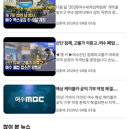
다음 달 '2026여수세계섬박람회' 개막을
앞두고 여수 밤바다에서 섬의 자연과 문화
를 체험하는 축제가 열립니다.행정안전부
는 내일(6일)부터 나흘간 여수 세계엑스포
김종태 2026년 08월 05일
장 일원에서 '낭만 충전, 섬'을 주제로 섬의
날 기념행사를 개최합니다.올해로 7번째
열리는 이번 행사는지역민 3천여 명이 참
산단 침체, 고물가 이중고..여수 폐업 업소만 6백곳
석한 가운데기념식에 이어가수...
◀ 앵 커 ▶여수산단 침체와고물가 여파로
지역 상권이 직격탄을 맞았습니다.손님들
이 큰 폭으로 줄어여수 원도심을 중심으로
폐업한 음식점만 6백여곳에 이르러지역 경
김종태 2026년 08월 05일
기 활성화에 적신호가 켜졌습니다.김종태
기자가 취재했습니다.점심시간 여수시 학
동의 한 음식점60석 가까운 테이블에손님
해상 케이블카 공익 기부 약정 해결..장학 사업 탄력
은 한곳도 없습니다.10여 년째 유...
10년 가까이 이어진 여수 해상 케이블카
공익 기부 약정 문제가 해결되면서 지역 장
학사업이 탄력을 받게 됐습니다. 여수시 인
김종태 2026년 08월 05일
재 육성장학회에 따르면 지난해 12월 체결
된 장학금 기부 약정에 따라올해 1월과 5
월 두 차례에 걸쳐여수 해상 케이블카 측으
많이 본 뉴스
로부터 공익 기부금 50억4천여만원을 받