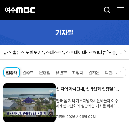
검
색
기자별
뉴스 홈
뉴스 모아보기
뉴스데스크
뉴스투데이
데스크인터뷰「오늘」
분야
김종태
김주희
문형철
유민호
최황지
김하은
박현주
섬 지역 자치단체, 섬박람회 입장권 1억원 구매
전국 섬 지역 기초지방자치단체들이 여수
세계섬박람회의 성공적인 개최를 위해1억
원 상당의 입장권을 사전 구매했습니다.이
번 결정은여수에서 열린섬 지역 기초단체
김종태 2026년 08월 07일
장 협의회에서 이뤄졌으며섬박람회가 대한
민국 섬의 생태·문화적 가치를 세계에 알리