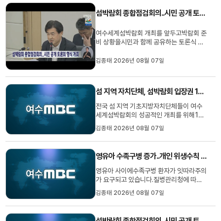
는 핵심 계기가 될 것이라는 섬 지자체들의
섬박람회 종합점검회의..시민 공개 토론회 형식 개최
공감대에서 비롯됐습니다.20...
여수세계섬박람회 개최를 앞두고박람회 준
비 상황을시민과 함께 공유하는 토론식 회
의가 열렸습니다.여수시는 오늘시청 동백
실에서섬 박람회조직위원회와 지원단이 참
김종태 2026년 08월 07일
석한 가운데섬 박람회 종합 점검회의를 갖
고박람회 준비 상황과 교통대책 등을 논의
했습니다여수시는 이번 회의를기존 보고
섬 지역 자치단체, 섬박람회 입장권 1억원 구매
방식에서 벗어나토론 중심으로 ...
전국 섬 지역 기초지방자치단체들이 여수
세계섬박람회의 성공적인 개최를 위해1억
원 상당의 입장권을 사전 구매했습니다.이
김종태 2026년 08월 07일
번 결정은여수에서 열린섬 지역 기초단체
장 협의회에서 이뤄졌으며섬박람회가 대한
민국 섬의 생태·문화적 가치를 세계에 알리
영유아 수족구병 증가..개인 위생수칙 준수 당부
는 핵심 계기가 될 것이라는 섬 지자체들의
공감대에서 비롯됐습니다.20...
영유아 사이에수족구병 환자가 잇따라주의
가 요구되고 있습니다.질병관리청에 따르
면최근 수족구병 의심 환자가12주간 33배
김종태 2026년 08월 07일
늘었으며6세 이하 영유아의 의심환자 비율
도외래환자 천명 당 48.3명에 이르고 있
습니다.특히 어린이집과 유치원키즈카페
섬박람회 종합점검회의..시민 공개 토론회 형식 개최