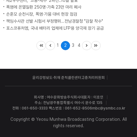
제2우주센터, '고흥-제주' 2파전‥10월 발표
폭염에 온열질환 250명·가축 23만 마리 폐사
손훈모 순천시장, 폭염·가뭄 대비 현장 점검
책임수사관 선발 시험서 부정행위…전남경찰청 "감찰 착수"
포스코퓨처엠, 국내 배터리 업체에 LFP용 양극재 장기 공급
1
2
3
4
윤리강령
보도·취재 준칙
클린센터
고충처리위원회
회사명 : 여수문화방송주식회사
대표자 : 이호인
주소: 전남광주통합특별시 여수시 문수로 135
전화 : 061-650-3333 팩스번호 : 061-652-8506
mbc@ysmbc.co.kr
Copyright © Yeosu Munhwa Broadcasting Corporation. All
rights reserved.