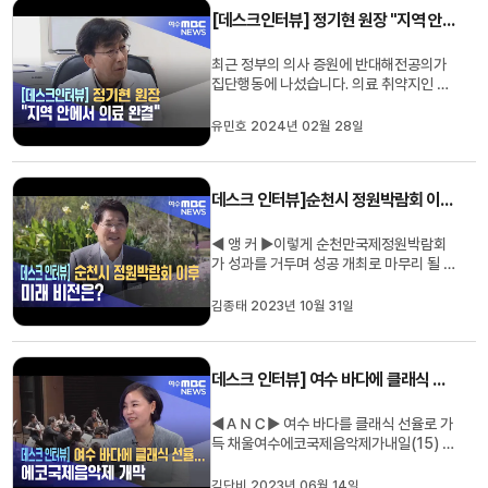
국회의원인 김승남 후보는 지역 발전을 위
[데스크인터뷰] 정기현 원장 "지역 안에서 의료 완결"
해선힘 있는 3선 의...
최근 정부의 의사 증원에 반대해전공의가
집단행동에 나섰습니다. 의료 취약지인 우
리 지역도 나름의 대안을 찾기 위해서 힘쓰
고 있는데요. 유민호 기자가 공공의료 전문
유민호 2024년 02월 28일
가인정기현 전 국립중앙의료원장을 만나,
최근 의료를 둘러싼 현안과지역의 현실에
대해 들어봤습니다. Q. 국립중앙의료원장
데스크 인터뷰]순천시 정원박람회 이후 미래 비전은?
임기 마치고 순천 현장으로...
◀ 앵 커 ▶이렇게 순천만국제정원박람회
가 성과를 거두며 성공 개최로 마무리 될 수
있었던 데에는 노관규 순천시장이 있었죠.
김주희 기자가 노관규 순천시장과 만나 박
김종태 2023년 10월 31일
람회 폐막에 따른 소회와 앞으로 순천시 미
래 비전에 대한 구상을 들어봤습니다. 질문:
시장님 안녕하세요 안녕하세요 214일 동
데스크 인터뷰] 여수 바다에 클래식 선율...에코국제음악제 개막
안의 긴 여정 무사히 잘 ...
◀ＡＮＣ▶ 여수 바다를 클래식 선율로 가
득 채울여수에코국제음악제가내일(15) 첫
공연을 앞두고 있습니다.올해로 8회째를
맞은 음악제는문화도시 여수를 구현하는데
김단비 2023년 06월 14일