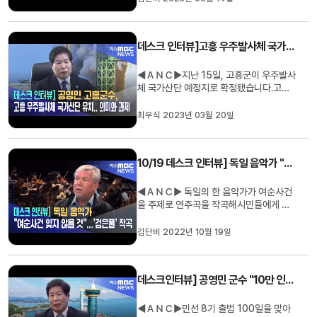
큰 역할을 하고 있는데요.올해 새로 예술감
독으로 선임된첼리스트, 김민지 서울대 교
수를 만나자세한 이야기 들어봤습니다.데
데스크 인터뷰]고흥 우주발사체 국가산단 유치...의미와 과제
스크 인터뷰, 김단비 기자입니...
◀ＡＮＣ▶지난 15일, 고흥군이 우주발사
체 국가산단 예정지로 확정됐습니다.고흥
군 개청 이래, 최고의 이슈이자,전남동부권
의 큰 변화를 예고하는 쾌거가 아닐 수 없습
최우식 2023년 03월 20일
니다.오늘 데스크 인터뷰는 공영민 고흥군
수로부터국가산업단지 유치의 의미와 앞으
로 예상되는 변화,그리고, 고흥군이 해야
10/19 데스크 인터뷰] 독일 음악가 "여순사건 잊지 않을 것"...'검은풀' 작곡
할 일은 무엇인지 들어봤습니...
◀ＡＮＣ▶ 독일의 한 음악가가 여순사건
을 주제로 연주곡을 작곡해시민들에게 감
동을 주고 있습니다.화제의 주인공은 독일
베를린 국립음대라이너 펠트만 교수인데
김단비 2022년 10월 19일
요.여순사건의 슬픔을 담은창작곡 '검은
풀'은 어떻게 탄생하게 된 걸까요.데스크 인
터뷰, 김단비 기자입니다. ◀ＶＣＲ▶김단
데스크인터뷰] 공영민 군수 "10만 인구 달성 발판 놓을 것"
비 기자] 안녕하십니까. 여수와 인연...
◀ＡＮＣ▶민선 8기 출범 100일을 맞아