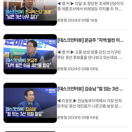
◀ 앵 커 ▶ 이달 초 창당한 조국혁신당이각
종 여론조사에서 비례정당 지지율 두 자릿
수를 기록하며총선 정국에서 돌풍을 일으
키고 있습니다. 정치인으로서는 처음으로
문형철 2024년 03월 14일
오늘(14) 전남동부지역을 방문한 조국 대
표가여수MBC와 대담을 가졌는데요. 당의
비전과 활동 계획, 지역 현안 해결을 위한
[데스크인터뷰] 문금주 "지역 발전 이끌 새인물 필요"
구상을 밝혔습니다. 데스...
◀ 앵 커 ▶ 고흥·보성·장흥·강진 선거구민
주당 경선 후보들을 만나보고 있는데요. 지
난 시간 김승남 후보에 이어 오늘은 문금주
후보의 주요 공약 등을 직접 들어봅니다. 전
문형철 2024년 03월 05일
라남도 행정부지사를 지낸 문금주 후보는
지역 발전을 위한 새 인물론을 내세우고 있
습니다. 문형철 기자입니다. ◀ 리포트 ▶
[데스크인터뷰] 김승남 "힘 있는 3선 의원 필요"
[문형철] 후보님. 안...
◀ 리포트 ▶ 전남동부지역에서 가장 먼저
민주당 경선 대진표가 나온고흥·보성·장흥·
강진에서는 김승남, 문금주 두 후보가 공천
권을 두고 치열한 공방을 벌이고 있습니다.
문형철 2024년 03월 04일
오늘과 내일 이틀에 걸쳐 두 후보의 주요 공
약 등을보도해 드릴 예정인데요. 먼저 현역