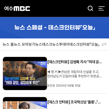
검
색
뉴스 스페셜 - 데스크인터뷰「오늘」
뉴스 홈
뉴스 모아보기
뉴스데스크
뉴스투데이
데스크인터뷰「오늘」
분야
[데스크인터뷰] 김영록 지사 "의대 공모, 공정하게 추진"
◀ 앵 커 ▶전남권 국립의대 신설을 두고,
전라남도가 단일의대를 추천하기 위한공모
절차에 돌입했습니다. 순천을 포함한 동부
권은 도 행정에 강한 불신을 나타내며,반발
유민호 2024년 06월 10일
을 이어가고 있는데요. 김영록 전남지사는
설립방식위원회를 운영하는 등거듭 공정한
절차를 강조하며,지역의 숙원인 의대 신설
[데스크 인터뷰] 조국혁신당 '돌풍'..."남은 3년 너무 길다"
을 반드시 이뤄내겠다고 밝...