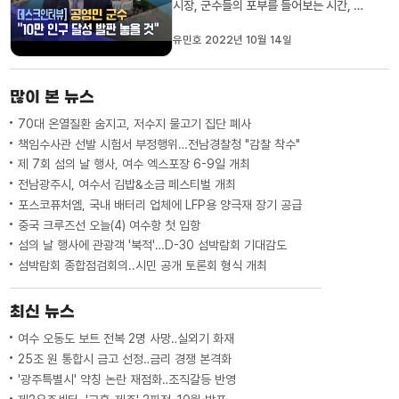
시장, 군수들의 포부를 들어보는 시간, 오
늘은 고흥입니다.공영민 고흥군수는 군민
통합을 실현해 하나 된 고흥을 만들고, 우
유민호 2022년 10월 14일
주산업 등 새 먹거리를 통해 6만 인구를10
만 명으로 늘리기 위한 발판을 놓겠다고 강
조했습니다.데스크 인터뷰, 유민호 기자입
많이 본 뉴스
니다.◀ＶＣＲ▶유민호 기자] 100일...
70대 온열질환 숨지고, 저수지 물고기 집단 폐사
책임수사관 선발 시험서 부정행위…전남경찰청 "감찰 착수"
제 7회 섬의 날 행사, 여수 엑스포장 6-9일 개최
전남광주시, 여수서 김밥&소금 페스티벌 개최
포스코퓨처엠, 국내 배터리 업체에 LFP용 양극재 장기 공급
중국 크루즈선 오늘(4) 여수항 첫 입항
섬의 날 행사에 관광객 '북적'…D-30 섬박람회 기대감도
섬박람회 종합점검회의..시민 공개 토론회 형식 개최
최신 뉴스
여수 오동도 보트 전복 2명 사망‥실외기 화재
25조 원 통합시 금고 선정‥금리 경쟁 본격화
'광주특별시' 약칭 논란 재점화‥조직갈등 반영