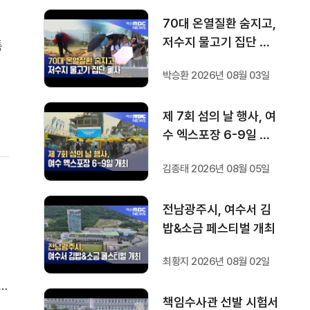
70대 온열질환 숨지고,
저수지 물고기 집단 폐
특
사
.
박승환 2026년 08월 03일
획
제 7회 섬의 날 행사, 여
수 엑스포장 6-9일 개
최
김종태 2026년 08월 05일
전남광주시, 여수서 김
밥&소금 페스티벌 개최
최황지 2026년 08월 02일
선
책임수사관 선발 시험서
화