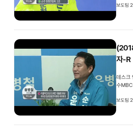
보도팀 2
소속 손
(20
자-R
데스크 
수MBC
안과 관
보도팀 2
소속 윤