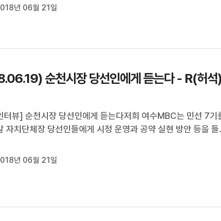
018년 06월 21일
 감소와 일자리 난에 대처하겠다는 계획을 밝혔습니다.
18.06.19) 순천시장 당선인에게 듣는다 - R(허석
터뷰] 순천시장 당선인에게 듣는다저희 여수MBC는 민선 7기
 자치단체장 당선인들에게 시정 운영과 공약 실현 방안 등을 들
는데요.오늘은 허석 순천시장 당선인을김종수 기자가 만났습니다
018년 06월 21일