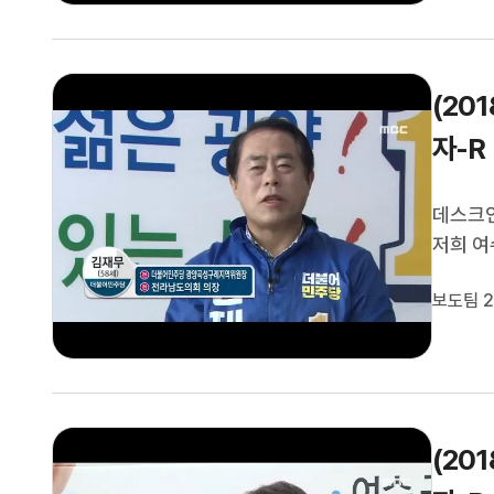
(20
자-R
데스크인
저희 여
공약과 
보도팀 2
를 만나
(20