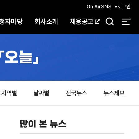
On Air
SNS
로그인
청자마당
회사소개
채용공고
검
색
「오늘」
지역별
날짜별
전국뉴스
뉴스제보
많이 본 뉴스