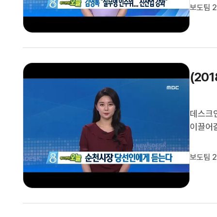
보도팀 2
해 인구
(20
데스크인
이끌어갈
보고 있
보도팀 2