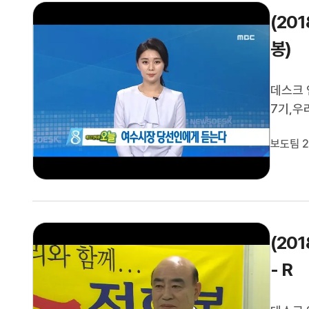
(20
봉)
데스크 
7기,우
이끌어갈
보도팀 2
마련했습
습니다.
(20
- R