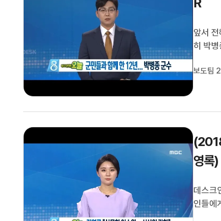
R
앞서 전
히 박병
데스크 
보도팀 2
에 대해
까?안녕
(2018.0
영록)
데스크인
인들에게
인을 만