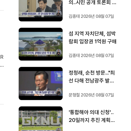
의..시민 공개 토론회 형
식 개최
김종태 2026년 08월 07일
섬 지역 자치단체, 섬박
람회 입장권 1억원 구매
김종태 2026년 08월 07일
R
보
정청래, 순천 방문..."최
선 다해 전남광주 발전
지원"
문형철 2026년 08월 07일
'통합해야 의대 신청'‥
20일까지 추진 계획서
요청