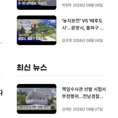
박현주 2026년 08월 06일
'농지보전' VS '배후도
시'…광양시, 돌파구 찾
을까?
김주희 2026년 08월 04일
간
났
최신 뉴스
책임수사관 선발 시험서
자
부정행위…전남경찰청
"감찰 착수"
김하은 2026년 08월 07일