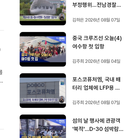
부정행위…전남경찰청
"감찰 착수"
김하은 2026년 08월 07일
중국 크루즈선 오늘(4)
여수항 첫 입항
)
김주희 2026년 08월 04일
를
포스코퓨처엠, 국내 배
어
터리 업체에 LFP용 양
.
극재 장기 공급
김주희 2026년 08월 07일
섬의 날 행사에 관광객
'북적'…D-30 섬박람회
기대감도