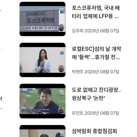
희
포스코퓨처엠, 국내 배
요
터리 업체에 LFP용 양
할
극재 장기 공급
김주희 2026년 08월 07일
로컬ESC]섬의 날 개막
에 '들썩'…휴가철 전시·
영화 '풍성'
박현주 2026년 08월 07일
도로 없애고 잔디광장..
원상복구 '논란'
여
현
유민호 2026년 08월 07일
무
섬박람회 종합점검회