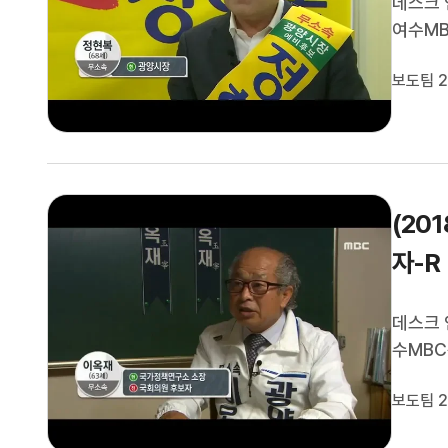
데스크 
여수MB
현안과 
보도팀 2
무소속 
(20
자-R
데스크 
수MBC
안과 관
보도팀 2
소속 이