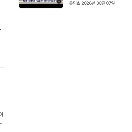
유민호 2026년 08월 07일
요
소
여
현
무