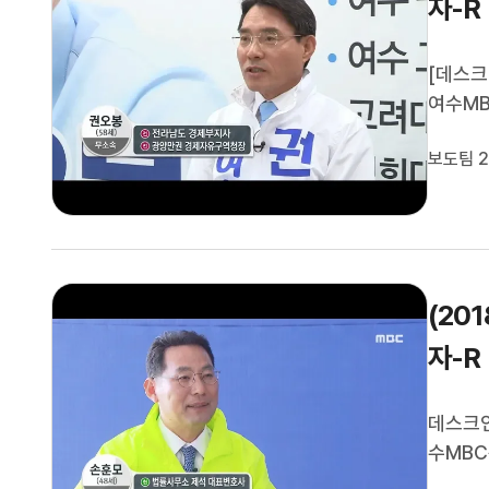
자-R
[데스크
여수MB
현안과 
보도팀 2
속 권오
(20
자-R
데스크인
수MBC
안과 관