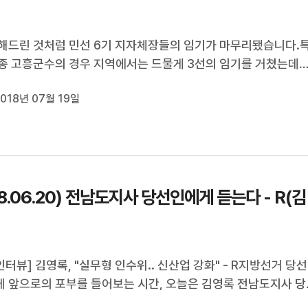
해드린 것처럼 민선 6기 지자체장들의 임기가 마무리됐습니다.
종 고흥군수의 경우 지역에서는 드물게 3선의 임기를 거쳤는데요
인터뷰, 오늘은 박 군수의 지난 군정에 대한 소회와 앞으로의 계
018년 07월 19일
 들어봅니다.김종수 기자입니다.◀ＶＣＲ▶군수님, 안녕하십니
하십니까.?질문:지난 12년 ...
6.20) 전남도지사 당선인에게 듣는다 - R(김
터뷰] 김영록, "실무형 인수위.. 신산업 강화" - R지방선거 당선
 앞으로의 포부를 들어보는 시간, 오늘은 김영록 전남도지사 당
나봅니다.인수위는 기구를 줄여 내실화 하되, 장차 신산업을 강