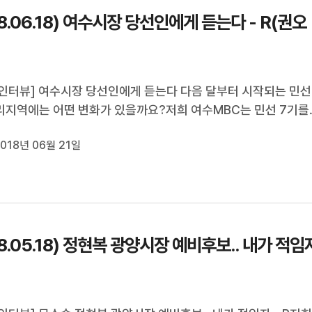
18.06.18) 여수시장 당선인에게 듣는다 - R(권오
인터뷰] 여수시장 당선인에게 듣는다 다음 달부터 시작되는 민선
리지역에는 어떤 변화가 있을까요?저희 여수MBC는 민선 7기를
 자치단체장 당선인들에게 새로운 시정 방향 등을 들어보는 시
018년 06월 21일
니다. 그 첫 순서로 권오봉 여수시장 당선인을문형철 기자가 만
18.05.18) 정현복 광양시장 예비후보.. 내가 적임