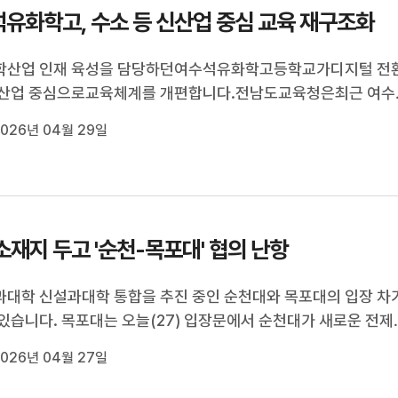
유화학고, 수소 등 신산업 중심 교육 재구조화
학산업 인재 육성을 담당하던여수석유화학고등학교가디지털 전
신산업 중심으로교육체계를 개편합니다.전남도교육청은최근 여수
체에 따라여수석유화학고등학교가 교육부 주관올해 마이스터고 
026년 04월 29일
지원사업에 선정됐다며학교 재구조화를 진행한다고 밝혔습니다.
는 이번 사업을 계기로기존 ...
소재지 두고 '순천-목포대' 협의 난항
대학 신설과대학 통합을 추진 중인 순천대와 목포대의 입장 차
있습니다. 목포대는 오늘(27) 입장문에서 순천대가 새로운 전제
장을 밝히면서 통합과 의대 신설 논의에 큰 혼선이 초래되고 있
026년 04월 27일
습니다. 이어, 이원화된 의대 교육과 2개 대학병원 설립에 대해 
약이선행돼야 한다는...