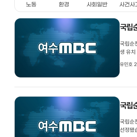
노동
환경
사회일반
사건사
국립순
국립순
생 유치
천제일대
유민호 2
키스탄 
현지 초
국립순
국립순천
선정됐습