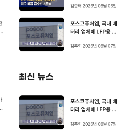
김종태 2026년 08월 05일
환
포스코퓨처엠, 국내 배
산
터리 업체에 LFP용 양
재
극재 장기 공급
김주희 2026년 08월 07일
석
최신 뉴스
가
포스코퓨처엠, 국내 배
조
터리 업체에 LFP용 양
다
극재 장기 공급
정
김주희 2026년 08월 07일