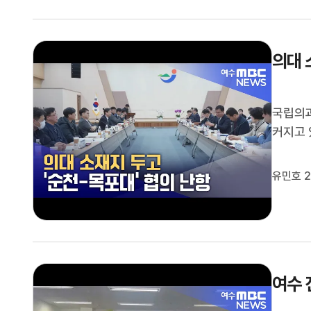
의대 
국립의과
커지고 
건을 입
고 밝혔
유민호 2
부의 확
여수 