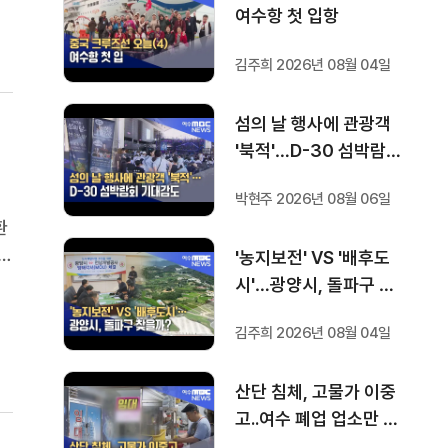
여수항 첫 입항
김주희 2026년 08월 04일
섬의 날 행사에 관광객
'북적'…D-30 섬박람회
기대감도
박현주 2026년 08월 06일
환
산
'농지보전' VS '배후도
재
시'…광양시, 돌파구 찾
석
을까?
김주희 2026년 08월 04일
산단 침체, 고물가 이중
고..여수 폐업 업소만 6
백곳