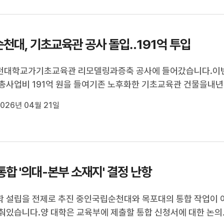
천대, 기초교육관 공사 돌입‥191억 투입
천대학교가기초교육관 리모델링과증축 공사에 들어갔습니다.이
총사업비 191억 원을 들여기존 노후화한 기초교육관 건물을내년
지하 1층, 지상 4층 규모 교육 시설로 재편하는 사업입니다.새 기
026년 04월 21일
에는 강의실 15개와 학생상담센터,지리산권문화연구원, 여순
다양한 교육·연구 공간이 ...
통합 '의대-본부 소재지' 결정 난항
 설립을 전제로 추진 중인국립순천대와 목포대의 통합 작업이 
춰있습니다.양 대학은 교육부에 제출할 통합 신청서에 대한 논의