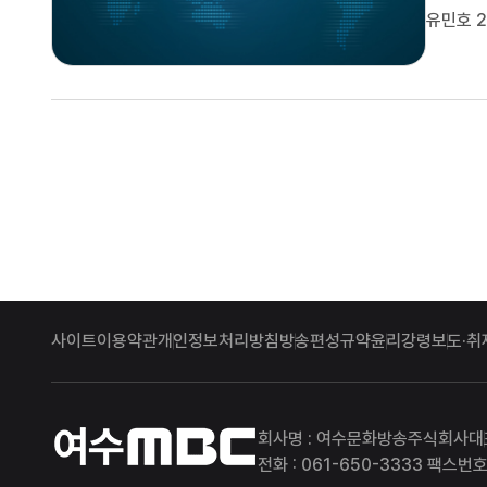
진행 중
유민호 2
지 못하
등 물리
사이트이용약관
개인정보처리방침
방송편성규약
윤리강령
보도·취
여수MBC
회사명 : 여수문화방송주식회사
대
전화 : 061-650-3333 팩스번호 