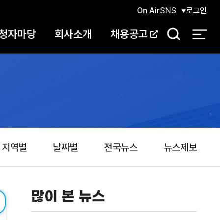
On Air
SNS
로그인
청자마당
회사소개
채용공고
검
색
지역별
날짜별
전국뉴스
뉴스제보
많이 본 뉴스