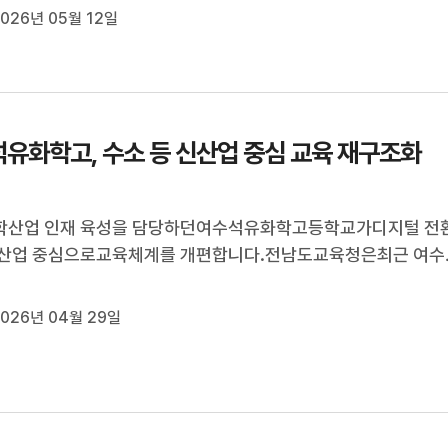
AI 전환을 지원하고,글로컬대학30 사업과 연계하는 안이 포함됐
026년 05월 12일
국립순천대는 산업맞춤형 공동훈련센터와K-하이테크 플랫폼 사
어고용노동부 컨소시엄 3대 특화...
유화학고, 수소 등 신산업 중심 교육 재구조화
학산업 인재 육성을 담당하던여수석유화학고등학교가디지털 전
신산업 중심으로교육체계를 개편합니다.전남도교육청은최근 여수
체에 따라여수석유화학고등학교가 교육부 주관올해 마이스터고 
지원사업에 선정됐다며학교 재구조화를 진행한다고 밝혔습니다.
026년 04월 29일
는 이번 사업을 계기로기존 ...