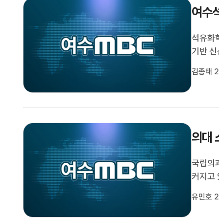
여수석
석유화
기반 
단 침
김종태 2
도약 
유화학고
의대 
국립의과
커지고 
건을 입
유민호 2
고 밝혔
부의 확