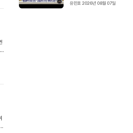
유민호 2026년 08월 07일
번
연
여
를