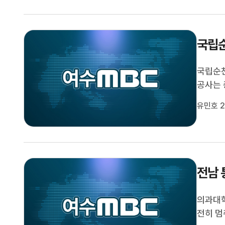
국립순
국립순
공사는 
말까지 
유민호 2
초교육관
구소 등
전남 
의과대학
전히 멈