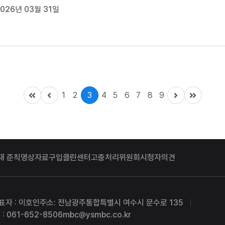
이지만,\t여전히 통합 대학 본부와 의대를어디에 둘 지 결정 내리
026년 03월 31일
고 있습니다. 통합 대학은 내년 3월 출범 목표로신입생 모집 절
적 기간을 고려하면...
1
2
3
4
5
6
7
8
9
재 준칙
영상자료구입
클린센터
고충처리위원회
시청자의견
표자 : 이호인
주소: 전남광주통합특별시 여수시 문수로 135
: 061-652-8506
mbc@ysmbc.co.kr