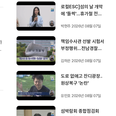
로컬ESC]섬의 날 개막
에 '들썩'…휴가철 전시·
영화 '풍성'
박현주 2026년 08월 07일
책임수사관 선발 시험서
가
부정행위…전남경찰청
조
"감찰 착수"
다
김하은 2026년 08월 07일
정
도로 없애고 잔디광장..
원상복구 '논란'
유민호 2026년 08월 07일
섬박람회 종합점검회