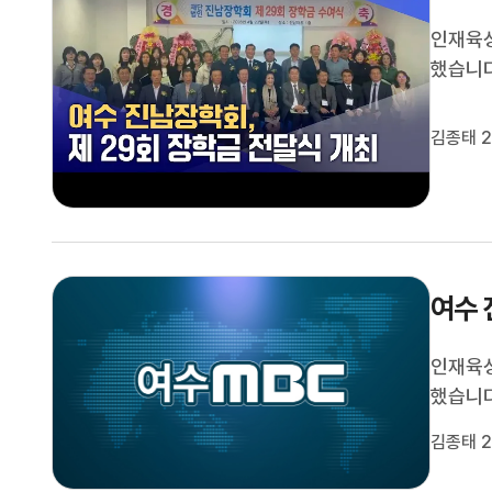
인재육
했습니다
의 고등
재단법인
김종태 2
으로 설
여수 
인재육
했습니다
의 고등
김종태 2
재단법인
으로 설