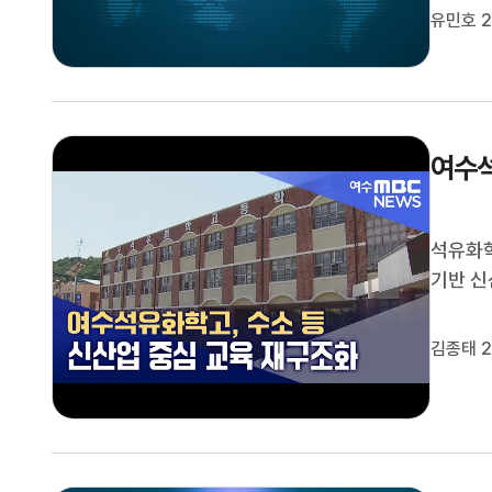
기업의 
유민호 2
습니다.
업에 이
여수석
석유화
기반 
단 침
도약 
김종태 2
유화학고