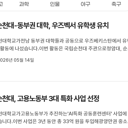
고
과학
인물
야구
축구
천대-동부권 대학, 우즈벡서 유학생 유치
천대학교가전남 동부권 대학들과 공동으로 우즈베키스탄에서 유
 활동에 나섰습니다.이번 활동은 국립순천대 주관으로청암대, 순
, 전남대 여수캠퍼스가참여했으며, 지난 8일부터 이틀간우즈
026년 05월 14일
타슈켄트에서 이뤄졌습니다.방문단은 공동 유학 박람회를 포함
·중·고교를 찾아 입학설명회...
천대, 고용노동부 3대 특화 사업 선정
대학교가고용노동부가 추진하는'AI특화 공동훈련센터' 사업에
니다.이번 사업은 3년 동안 총 33억 원을 투입해광양만권 중소