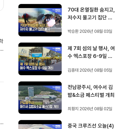
70대 온열질환 숨지고,
저수지 물고기 집단 폐
사
박승환 2026년 08월 03일
학
제 7회 섬의 날 행사, 여
수 엑스포장 6-9일 개
베
최
해
김종태 2026년 08월 05일
전남광주시, 여수서 김
밥&소금 페스티벌 개최
최황지 2026년 08월 02일
중국 크루즈선 오늘(4)