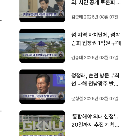
의..시민 공개 토론회 형
식 개최
달
김종태 2026년 08월 07일
역
.
섬 지역 자치단체, 섬박
념
람회 입장권 1억원 구매
김종태 2026년 08월 07일
정청래, 순천 방문..."최
선 다해 전남광주 발전
지원"
문형철 2026년 08월 07일
달
역
'통합해야 의대 신청'‥
.
20일까지 추진 계획서
념
요청