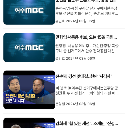
자입니다. ◀ 리포트 ▶경선을 앞두...
순천·광양·곡성·구례갑 선거구에서민주당
후보 경선을 치를김문수, 손훈모 예비후보
가 공정하고 깨끗한 경쟁을 다짐했습니다.
유민호 2024년 03월 06일
두 후보는 오늘(6) 민주당 순천·광양·곡성·
구례갑 지역위원회와공명선거 실천 협약식
을 개최하고상대방을 향한 지나친 비방과
권향엽·서동용 후보, 오는 15일 국민경선 실시
경선 결과에 영향을 미치는 부정한 행위를
하지 않기로 결의했습니다. ...
권향엽, 서동용 예비후보가순천·광양·곡성·
구례 을 선거구에서 단수 전략공천 대신 다
시 경선을 치르기로 한,민주당 최고위원회
유민호 2024년 03월 06일
의 결정을 받아들이고 본격적인 경선 준비
에 들어갔습니다. 권 후보는 오늘(6) 입장
문을 내고민주당의 혁신 공천과 총선 압승
전·현직 경선 맞대결...현안 '시각차'
을 위해당당히 경선으로 이겨,당의 승리를
끌어내겠다고 밝혔습니다....
◀ 앵 커 ▶여수갑 선거구에서는민주당 공
천권을 두고 전·현직 국회의원의 리턴 매치
가 펼쳐집니다. 주철현 후보가 불참 의사를
밝히면서 저희 여수MBC가 계획한 경선
문형철 2024년 03월 06일
토론회가 무산됐는데요. 이를 두고 신경전
을 벌이고 있는주철현, 이용주 두 후보는
지역의 여러 현안에 대해서도 다른 해법을
김회재 "힘 있는 재선"‥조계원 "진정성 지닌 후보"
내놓고 있습니다. 문형철 기...