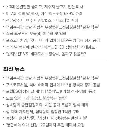
70대 온열질환 숨지고, 저수지 물고기 집단 폐사
제 7회 섬의 날 행사, 여수 엑스포장 6-9일 개최
전남광주시, 여수서 김밥&소금 페스티벌 개최
책임수사관 선발 시험서 부정행위…전남경찰청 "감찰 착수"
중국 크루즈선 오늘(4) 여수항 첫 입항
포스코퓨처엠, 국내 배터리 업체에 LFP용 양극재 장기 공급
섬의 날 행사에 관광객 '북적'…D-30 섬박람회 기대감도
'농지보전' VS '배후도시'…광양시, 돌파구 찾을까?
최신 뉴스
책임수사관 선발 시험서 부정행위…전남경찰청 "감찰 착수"
포스코퓨처엠, 국내 배터리 업체에 LFP용 양극재 장기 공급
로컬ESC]섬의 날 개막에 '들썩'…휴가철 전시·영화 '풍성'
도로 없애고 잔디광장..원상복구 '논란'
섬박람회 종합점검회의..시민 공개 토론회 형식 개최
섬 지역 자치단체, 섬박람회 입장권 1억원 구매
정청래, 순천 방문..."최선 다해 전남광주 발전 지원"
'통합해야 의대 신청'‥20일까지 추진 계획서 요청