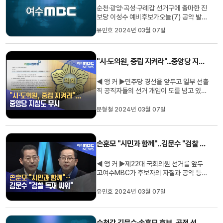
달러 시대를 열겠다고 강조했...
순천·광양·곡성·구례갑 선거구에 출마한 진
보당 이성수 예비후보가오늘(7) 공약 발표
회를 열고중입자가속기 유치 등 지역 발전
유민호 2024년 03월 07일
공약을 공개했습니다. 이 후보는 중입자가
속기로 의료서비스 거점도시 순천을 만들
겠다며 의대 유치와 지역병원 전문성 강화
"시·도의원, 중립 지켜라"...중앙당 지침도 무시
가 필요하다고 강조했습니다. 또, 국제생태
비엔날레를 개최해완성형 ...
◀ 앵 커 ▶민주당 경선을 앞두고 일부 선출
직 공직자들의 선거 개입이 도를 넘고 있습
니다. 여수을 지역구 시·도의원 7명이 당의
지침을 정면으로 위반하며김회재 의원을
문형철 2024년 03월 07일
공개적으로 지지했는데,논란이 커질 것으
로 보입니다. 문형철 기자입니다. ◀ 리포트
▶여수을 지역구 시·도의원들이 발표한
손훈모 "시민과 함께"‥김문수 "검찰 독재 싸워"
A4용지 두 장 분량의 호소문...
◀ 앵 커 ▶제22대 국회의원 선거를 앞두
고여수MBC가 후보자의 자질과 공약 등을
검증하고 비교하는 더불어민주당 경선 후
보자 토론회를 이어가고 있습니다.오늘(7)
유민호 2024년 03월 07일
은 두 번째 순서로순천·광양·곡성·구례갑 선
거구에 출마한손훈모, 김문수 예비후보가
토론에서 맞대결을 펼쳤습니다.유민호 기
순천갑 김문수·손훈모 후보, 공정 선거 다짐