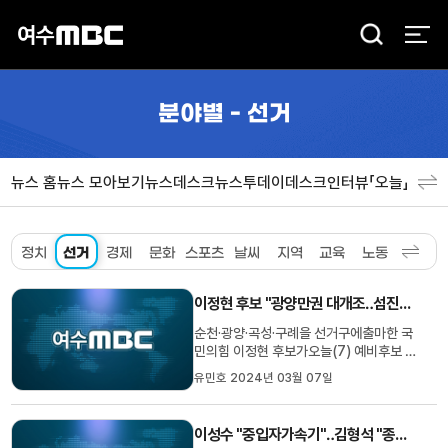
검
색
분야별 - 선거
뉴스 홈
뉴스 모아보기
뉴스데스크
뉴스투데이
데스크인터뷰「오늘」
분야
정치
선거
경제
문화
스포츠
날씨
지역
교육
노동
환경
사
이정현 후보 "광양만권 대개조‥섬진강 기적 만들 것"
순천·광양·곡성·구례을 선거구에출마한 국
민의힘 이정현 후보가오늘(7) 예비후보 등
록을 마치고광양만권 관련 공약을 발표했
유민호 2024년 03월 07일
습니다. 이 후보는 광양에 이차전지 특구를
조성하고광양만권 국가산단을 수소와 디지
털로대개조하겠다고 밝혔습니다. 또, 적극
이성수 "중입자가속기"‥김형석 "종합병원" 유치 공약
적인 투자 유치로광양의 1인당 GDP 5만