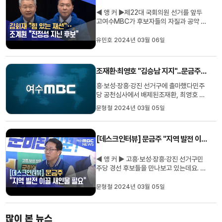
◀ 앵 커 ▶제22대 국회의원 선거를 앞두
고여수MBC가 후보자들의 자질과 공약 등
을검증하고 비교해 보는더불어민주당 경선
후보자 토론회를 마련했습니다.오늘(6)은
유민호 2024년 03월 06일
첫 번째 순서로여수을 선거구에 출마한김
회재, 조계원 예비후보가토론회에서 맞대
결을 펼쳤는데요. 김 후보는 여수 발전을 위
조재환·최영호 "김승남 지지"...문금주 "구태정치의 야합"
해서는재선의 후보가 필요하다고,...
흥·보성·장흥·강진 선거구에 출마했다민주
당 공천심사에서 배제된조재환, 최영호 예
비후보가 김승남 후보에 대한 지지를 선언
문형철 2024년 03월 05일
했습니다. 두 예비후보는 오늘(5) 기자회
견을 통해지역의 변화와 발전을 위해서는
힘 있는 3선 국회의원이 필요하다며김승남
[데스크인터뷰] 문금주 "지역 발전 이끌 새인물 필요"
후보를 지지하기로 했다고 밝혔습니다. 이
에 대해 문금주 후보는 보도자...
◀ 앵 커 ▶ 고흥·보성·장흥·강진 선거구민
주당 경선 후보들을 만나보고 있는데요. 지
난 시간 김승남 후보에 이어 오늘은 문금주
후보의 주요 공약 등을 직접 들어봅니다. 전
문형철 2024년 03월 05일
라남도 행정부지사를 지낸 문금주 후보는
지역 발전을 위한 새 인물론을 내세우고 있
습니다. 문형철 기자입니다. ◀ 리포트 ▶
많이 본 뉴스
[문형철] 후보님. 안...