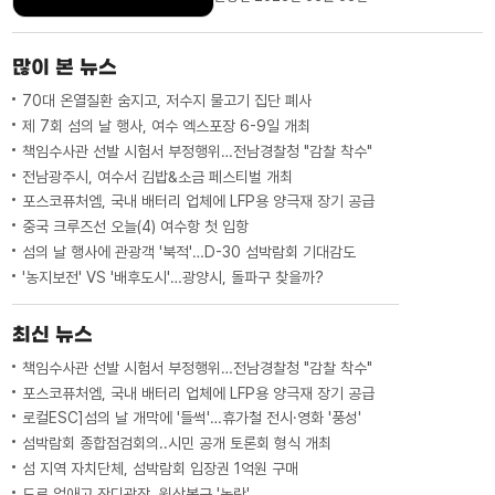
방선거 당선인 30여 명에게 당선증을 전달
했습니다광양시와 고흥군 선관위도각각 시
청과 군청에 마련된 회의실에서지자체장과
많이 본 뉴스
광역의원, 기초의원 당선인에...
70대 온열질환 숨지고, 저수지 물고기 집단 폐사
제 7회 섬의 날 행사, 여수 엑스포장 6-9일 개최
책임수사관 선발 시험서 부정행위…전남경찰청 "감찰 착수"
전남광주시, 여수서 김밥&소금 페스티벌 개최
포스코퓨처엠, 국내 배터리 업체에 LFP용 양극재 장기 공급
중국 크루즈선 오늘(4) 여수항 첫 입항
섬의 날 행사에 관광객 '북적'…D-30 섬박람회 기대감도
'농지보전' VS '배후도시'…광양시, 돌파구 찾을까?
최신 뉴스
책임수사관 선발 시험서 부정행위…전남경찰청 "감찰 착수"
포스코퓨처엠, 국내 배터리 업체에 LFP용 양극재 장기 공급
로컬ESC]섬의 날 개막에 '들썩'…휴가철 전시·영화 '풍성'
섬박람회 종합점검회의..시민 공개 토론회 형식 개최
섬 지역 자치단체, 섬박람회 입장권 1억원 구매
도로 없애고 잔디광장..원상복구 '논란'