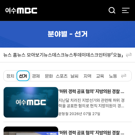
검
색
분야별 - 선거
뉴스 홈
뉴스 모아보기
뉴스데스크
뉴스투데이
데스크인터뷰「오늘」
분야
정치
선거
경제
문화
스포츠
날씨
지역
교육
노동
환경
사
'허위 경력 공표 혐의' 지방의원 경찰 고발
지난달 치러진 지방선거와 관련해 허위 경
력을 공표한 혐의로 현직 지방의원이 경찰
에 고발됐습니다.전남광주통합특별시선거
문형철 2026년 07월 27일
관리위원회는 과거 '청렴시민감사관'으로
위촉됐음에도자신을 '현 감사관'으로 기재
한 명함을 배부하고,해당 경력을 자신의
'허위 경력 공표 혐의' 지방의원 경찰 고발
SNS에도 게시한 혐의 등으로 한 지방의원