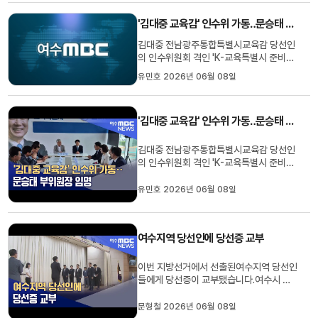
을 맡았습니다.인수위는 조만간 현판식을
열고순천시 부서별 업무보고를 시작으로민
'김대중 교육감' 인수위 가동‥문승태 부위원장 임명
선 9기 시정 방침과 핵심 공약 ...
김대중 전남광주통합특별시교육감 당선인
의 인수위원회 격인 'K-교육특별시 준비위
원회'가 공식 출범했습니다.준비위원장은
유민호 2026년 06월 08일
서울대 교수 출신이자대통령 직속 국가교
육위원회 소속 김경범 위원이 맡았으며, 부
위원장에는 문승태 전 국립순천대 부총장
'김대중 교육감' 인수위 가동‥문승태 부위원장 임명
이 임명됐습니다.준비위는 다음 달 31일까
지 가동되며,양 지역의 균형과 ...
김대중 전남광주통합특별시교육감 당선인
의 인수위원회 격인 'K-교육특별시 준비위
원회'가 공식 출범했습니다.준비위원장은
서울대 교수 출신이자대통령 직속 국가교
유민호 2026년 06월 08일
육위원회 소속 김경범 위원이 맡았으며, 부
위원장에는 문승태 전 국립순천대 부총장
이 임명됐습니다.준비위는 다음 달 31일까
여수지역 당선인에 당선증 교부
지 가동되며,양 지역의 균형과 ...
이번 지방선거에서 선출된여수지역 당선인
들에게 당선증이 교부됐습니다.여수시 선
거관리위원회는오늘(8) 여수시청 대회의
실에서 당선증 교부식을 열고 시장과 광역
문형철 2026년 06월 08일
의원, 기초의원 당선인 30여 명에게 당선