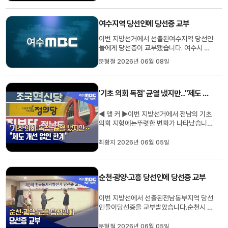
증을 전달했습니다.여수에서는 지자체장과
광역의원은 모두 민주당 소속 후보들이 당
여수지역 당선인에 당선증 교부
선됐으며,기초의회는 민주당 21...
이번 지방선거에서 선출된여수지역 당선인
들에게 당선증이 교부됐습니다. 여수시 선
거관리위원회는오늘(8) 여수시청 대회의
문형철 2026년 06월 08일
실에서 당선증 교부식을 열고 시장과 광역
의원, 기초의원 당선인 30여 명에게 당선
증을 전달했습니다. 여수에서는 지자체장
'기초 의회 독점' 균열 냈지만‥"제도 개선 없인 한계"
과 광역의원은 모두 민주당 소속 후보들이
당선됐으며,기초의회는 민주당 2...
◀ 앵 커 ▶이번 지방선거에서 전남의 기초
의회 지형에는뚜렷한 변화가 나타났습니
다.민주당의 독점 구조는 여전했지만 조국
혁신당과 진보당이 두 자릿수 의석을 확보
최황지 2026년 06월 05일
하며 존재감을 키웠는데요.하지만 이 변화
가 일시적인 바람에 그치지 않으려면 넘어
야 할 과제가 많습니다.최황지 기자입니
순천·광양·고흥 당선인에 당선증 교부
다.◀ 리포트 ▶전남 기초의회 당선...
이번 지방선에서 선출된전남동부지역 당선
인들이당선증을 교부받았습니다.순천시 선
거관리위원회는 오늘(5) 오후, 올림픽기념
국민생활관에서 당선증 교부식을 열고 지
문형철 2026년 06월 05일