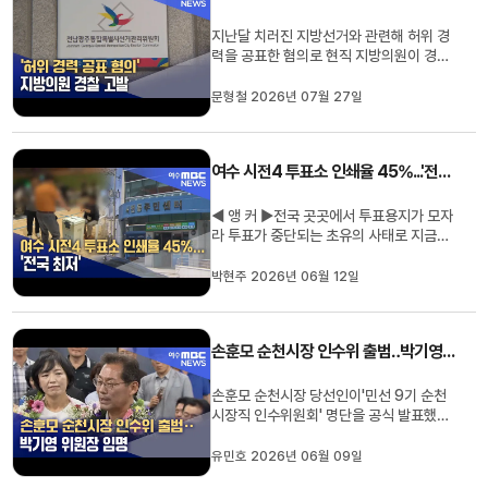
을 경찰에 고발했다고 밝혔습니...
지난달 치러진 지방선거와 관련해 허위 경
력을 공표한 혐의로 현직 지방의원이 경찰
에 고발됐습니다.전남광주통합특별시선거
관리위원회는 과거 '청렴시민감사관'으로
문형철 2026년 07월 27일
위촉됐음에도자신을 '현 감사관'으로 기재
한 명함을 배부하고,해당 경력을 자신의
SNS에도 게시한 혐의 등으로 한 지방의원
여수 시전4 투표소 인쇄율 45%...'전국 최저'
을 경찰에 고발했다고 밝혔습니...
◀ 앵 커 ▶전국 곳곳에서 투표용지가 모자
라 투표가 중단되는 초유의 사태로 지금까
지 진통이 이어지고 있습니다.그런데 알고
보니 남의 지역 이야기가 아니었습니다. 여
박현주 2026년 06월 12일
수의 한 투표소는 투표용지 준비율이 전국
에서 가장 낮았던 것으로 확인됐습니다.유
권자가 조금만 더 몰렸다면 여수에서도 투
손훈모 순천시장 인수위 출범‥박기영 위원장 임명
표가 멈출 뻔했습니다.박현...
손훈모 순천시장 당선인이'민선 9기 순천
시장직 인수위원회' 명단을 공식 발표했습
니다.이번 인수위는 총 15명으로, 박기영
국립순천대 명예교수가 위원장을,김동현
유민호 2026년 06월 09일
전 한국지방재정공제회 이사장이 부위원장