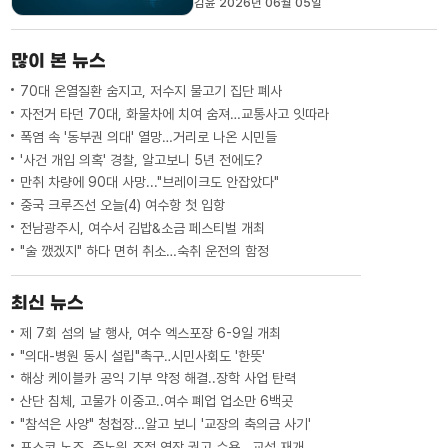
김윤 2026년 06월 05일
갖고 본격적인 개원 준비에 착수합니다.이
번 간담회에서는 통합특별시 기본조례안에
대한 설명을 청취하고, 다가오는 7월 1일
많이 본 뉴스
첫 개원식을광주시의회와 남악 전남도의회
가운데어느 곳에서 개최할...
70대 온열질환 숨지고, 저수지 물고기 집단 폐사
자전거 타던 70대, 화물차에 치여 숨져…교통사고 잇따라
폭염 속 '동부권 의대' 열망…거리로 나온 시민들
'사건 개입 의혹' 경찰, 알고보니 5년 전에도?
만취 차량에 90대 사망..."브레이크도 안잡았다"
중국 크루즈선 오늘(4) 여수항 첫 입항
전남광주시, 여수서 김밥&소금 페스티벌 개최
"술 깼겠지" 하다 면허 취소…숙취 운전의 함정
최신 뉴스
제 7회 섬의 날 행사, 여수 엑스포장 6-9일 개최
"의대-병원 동시 설립"촉구‥시민사회도 '한뜻'
해상 케이블카 공익 기부 약정 해결..장학 사업 탄력
산단 침체, 고물가 이중고..여수 폐업 업소만 6백곳
"참석은 사양" 청첩장…알고 보니 '교장의 축의금 사기'
포스코 노조, 중노위 조정 연장 권고 수용...교섭 재개