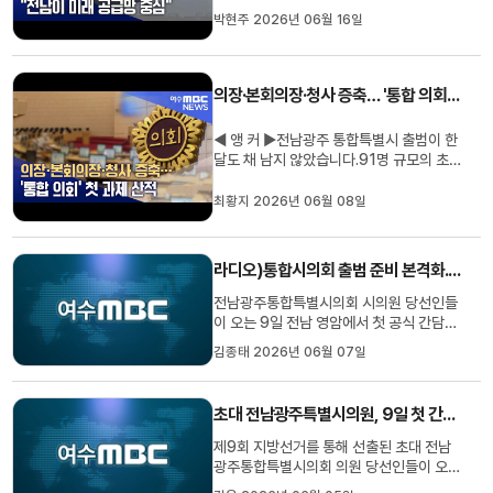
했는데요.특히 여수와 고흥 해역에 단지 조
박현주 2026년 06월 16일
성이 추진되면서지역의 새 성장동력으로
주목받고 있습니다.박현주 기자입니다.◀
END ▶◀ 리포트 ▶2026 해상풍력 공급
의장·본회의장·청사 증축… '통합 의회' 첫 과제 산적
망 컨퍼런스 전시회.국내·외 해상풍...
◀ 앵 커 ▶전남광주 통합특별시 출범이 한
달도 채 남지 않았습니다.91명 규모의 초
대 통합시의회도 함께 꾸려지는데요.의장
선출부터 본회의장 위치, 동부청사 증축까
최황지 2026년 06월 08일
지 풀어야 할 숙제가 적지 않습니다.최황지
기자가 취재했습니다.◀ 리포트 ▶7월 1일
전남광주통합특별시와 함께출범하는 초대
라디오)통합시의회 출범 준비 본격화..9일 첫 간담회
통합시의회.전남 63명, 광주 ...
전남광주통합특별시의회 시의원 당선인들
이 오는 9일 전남 영암에서 첫 공식 간담회
를 열고 통합의회 출범 준비에 나섭니다.간
김종태 2026년 06월 07일
담회에서는 오는 7월 1일 출범하는 통합특
별시의회의 운영체계와 조직 구성을 결정
할 주요 현안들이 논의될 예정입니다.특히
초대 전남광주특별시의원, 9일 첫 간담회..의장단 구성논의
최초 임시회 개최 장소와 의장단 선출 방
식, 상임위원회 개편 등이 집...
제9회 지방선거를 통해 선출된 초대 전남
광주통합특별시의회 의원 당선인들이 오는
9일 영암 호텔 현대 라한에서첫 간담회를