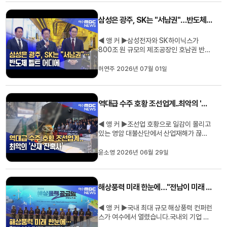
관리마저 뚫려 있습니다.윤소영 기자가 취
재했습니다.◀ 리포트 ▶영암 월출산 기찬
삼성은 광주, SK는 "서남권"…반도체 벨트 어디에
랜드입니다.계곡물과 천연 ...
◀ 앵 커 ▶삼성전자와 SK하이닉스가
800조 원 규모의 제조공장인 호남권 반도
체 팹 투자계획을 발표했습니다.정부는 강
력한 지원 의지를 나타내고 있지만 아직 구
허연주 2026년 07월 01일
체적인 입지 발표가 미뤄지면서 궁금증을
키우고 있습니다.허연주 기자입니다.◀ 리
포트 ▶호남권에 초대형 첨단산업 투자를
역대급 수주 호황 조선업계..최악의 '산재 잔혹사'
선언한 삼성과 SK.425조 원의 투자계...
◀ 앵 커 ▶조선업 호황으로 일감이 몰리고
있는 영암 대불산단에서 산업재해가 끊이
지 않고 있습니다.닷새 사이 노동자 두 명이
잇따라 숨졌는데, 노동계는 다단계 하청 구
윤소영 2026년 06월 29일
조와 노동당국의 관리·감독 부실을 반복되
는 중대재해의 원인으로 지목하고 있습니
다.윤소영 기자입니다.◀ 리포트 ▶영암 대
해상풍력 미래 한눈에…"전남이 미래 공급망 중심"
불산단의 한 선박 구성품 제...
◀ 앵 커 ▶국내 최대 규모 해상풍력 컨퍼런
스가 여수에서 열렸습니다.국내외 기업 73
곳이 참가해 시장 전망과 투자 방향을 논의