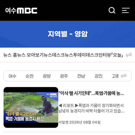
검
색
지역별 - 영암
뉴스 홈
뉴스 모아보기
뉴스데스크
뉴스투데이
데스크인터뷰「오늘」
분야
여수
순천
광양
광주
전남
강진
고흥
곡
"이삭 팰 시기인데"…폭염·가뭄에 농경지 비상
◀ 리포트 ▶폭염과 가뭄이 장기화되면서
남녘의 농경지가 바짝 타들어 가고 있습니
다.벼가 이삭을 피워야 할 중요한 시기지
만, 물이 턱없이 부족해 농민들의 시름이
서일영 2026년 08월 04일
깊어지고 있습니다.서일영 기자가 현장을
취재했습니다.◀ 리포트 ▶남녘의 한 벼논.