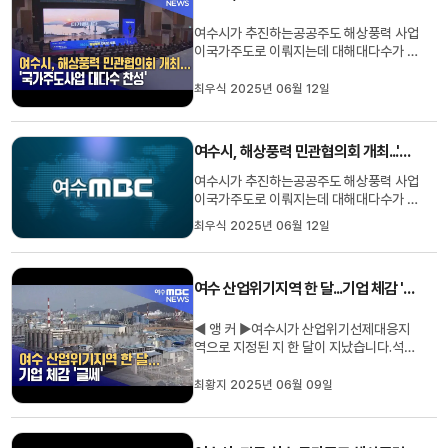
노후화가 심각한데다상권 침체가...
여수시가 추진하는공공주도 해상풍력 사업
이국가주도로 이뤄지는데 대해대다수가 찬
성하는 것으로 나타났습니다.여수시는 최
근, 해상풍력 민관협의회를 개최해특별법
최우식 2025년 06월 12일
에 따른 국가주도 해상풍력 사업 추진에 대
한 의견을 수렴했으며,정부위원과 민간위
원 등 25명의 위원들은공공주도 사업 방향
여수시, 해상풍력 민관협의회 개최...'국가주도사업 대다수 찬성' 대다수 찬성”
에 대해 찬성했고대상지 발굴과...
여수시가 추진하는공공주도 해상풍력 사업
이국가주도로 이뤄지는데 대해대다수가 찬
성하는 것으로 나타났습니다.여수시는 최
최우식 2025년 06월 12일
근, 해상풍력 민관협의회를 개최해특별법
에 따른 국가주도 해상풍력 사업 추진에 대
한 의견을 수렴했으며,정부위원과 민간위
여수 산업위기지역 한 달...기업 체감 '글쎄'
원 등 25명의 위원들은공공주도 사업 방향
에 대해 찬성했고대상지 발굴과...
◀ 앵 커 ▶여수시가 산업위기선제대응지
역으로 지정된 지 한 달이 지났습니다.석유
화학 업계를 중심으로 반등의 계기가 될 거
란 기대감이 높았는데요.아직까지 이렇다
최황지 2025년 06월 09일
할 변화가 없다 보니, 실망감도 크다고 합
니다.최황지 기자가 취재했습니다. ◀ 리포
트 ▶배관 내부의 부식과 균열을 찾아내는