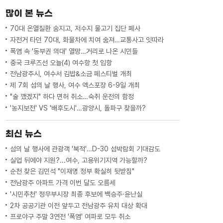
생태계를 훼손하는 일이라며 반발했습니
많이 본 뉴스
다.유민호 기자입니다.◀ 리포트...
70대 온열질환 숨지고, 저수지 물고기 집단 폐사
자전거 타던 70대, 화물차에 치여 숨져…교통사고 잇따라
폭염 속 '동부권 의대' 열망…거리로 나온 시민들
중국 크루즈선 오늘(4) 여수항 첫 입항
전남광주시, 여수서 김밥&소금 페스티벌 개최
제 7회 섬의 날 행사, 여수 엑스포장 6-9일 개최
"술 깼겠지" 하다 면허 취소…숙취 운전의 함정
'농지보전' VS '배후도시'…광양시, 돌파구 찾을까?
최신 뉴스
섬의 날 행사에 관광객 '북적'…D-30 섬박람회 기대감도
실업 뒤에야 지원?...여수, 고용위기지역 가능할까?
순천 찾은 김민석 "이재명 정부 확실히 뒷받침"
전남광주 아파트 가격 이번 달도 오름세
'시민추천' 정무부시장 최종 후보에 백승주·윤난실
2차 공공기관 이전 앞두고 전남광주 유치 대상 확대
프로야구 주말 3연전 '폭염' 여파로 모두 취소