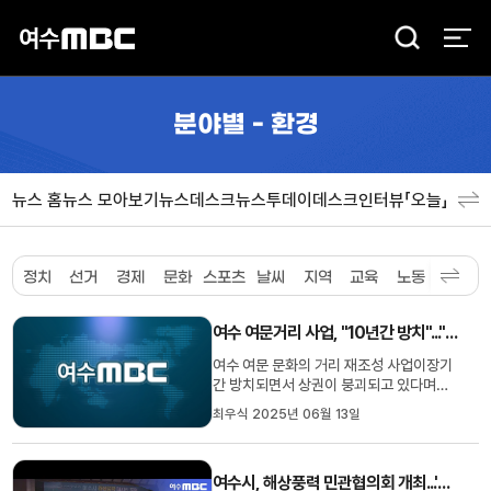
검
색
분야별 - 환경
뉴스 홈
뉴스 모아보기
뉴스데스크
뉴스투데이
데스크인터뷰「오늘」
분야
정치
선거
경제
문화
스포츠
날씨
지역
교육
노동
환경
사
여수 여문거리 사업, "10년간 방치"..."내년까지 완공 계획"
여수 여문 문화의 거리 재조성 사업이장기
간 방치되면서 상권이 붕괴되고 있다며여
수시가 적극 행정에 나서야 한다는지적이
최우식 2025년 06월 13일
제기됐습니다.여수시의회 이미경 의원은
최근 임시회 시정 질문을 통해여문 문화의
거리 사업은 2009년 일부 구간만 조성된
여수시, 해상풍력 민관협의회 개최...'국가주도사업 대다수 찬성' 대다수 찬성”
이후 10년 넘게 중단됐고 현재 시설물도