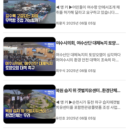
국 최초 국가주도 해상풍...
◀ 앵 커 ▶어민들이 여수항 안에서조개 채
취를 허가해 달라고 요구하고 있습니다.고
수온 피해로 조업은 갈수록 어려워지는데,
이 일대에는 자원이 풍부하다는 건데요.하
최황지 2025년 06월 05일
지만 해수청은 인근에 여객터미널이 있다
며 거절했고, 향후 갈등이 예상됩니다.최황
지 기자입니다. ◀ 리포트 ▶무역항으로 조
여수시의회, 여수산단 대체녹지 토양오염 대책 촉구
업이 금지된 여수구항.최근 인...
여수산단 대체녹지의 토양오염이 심각하다
며여수시의 환경 안전 대책이 조속히 마련
돼야 한다는 지적이 제기됐습니다.여수시
의회 이찬기 의원은 최근임시회 5분 발언
최우식 2025년 06월 05일
을 통해산단내 6개 기업이 공장을 증설하
면서 반출한 토사로 조성된 대체녹지에서
비소와 불소 등, 치명적인 독성물질이기준
복원 습지 위 갯벌치유센터‥환경단체는 우려
치 이상으로 검출되는 등, 심각한...
◀ 앵 커 ▶순천시가 동천 하구 습지에갯벌
치유센터를 포함한관광플랫폼 조성 사업에
나섰습니다.순천만 생태 자원을 활용해몸
과 마음을 치유할 수 있는여러 프로그램을
유민호 2025년 06월 05일
운영할 계획인데요.지역 환경단체는 애써
되살린습지에 다시 인공 구조물을 짓는 건