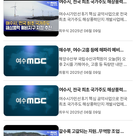
여수시, 전국 최초 국가주도 해상풍력 예비지구 지정 추진
'피그'입니다.석유화학 설비가 ...
여수시가민선 8기 핵심 공약사업으로 전국
최초 국가주도 해상풍력단지 개발사업에박
차를 가하고 있습니다.여수시는 최근, 지역
사회·수산업계 대타협을 통한 해상풍력 에
최우식 2025년 06월 09일
너지 개발을 위해 어업인, 지역 주민들과대
상지 개발과 이익공유 방안 등을 공유한데
이어,내년 3월 시행되는 특별법에 맞춰 전
해수부, 여수·고흥 등에 해파리 예비주의보 발표
국 최초 국가주도 해상풍...
해양수산부 국립수산과학원이 오늘(9) 오
후 2시를 기해여수, 고흥 등 득량만 내만 일
대에해파리 예비주의보를 내렸습니다.수과
최황지 2025년 06월 09일
원에 따르면 최근 득량만, 가막만 주변 해
역에서보름달물해파리가 1헥타르당 평균
1천 290개체가 발견됐습니다. 이번 발표
여수시, 전국 최초 국가주도 해상풍력 예비지구 지정 추진
에 따라 해양수산부는해파리 대량발생 위
기경보를관심에서 주의 단계로 ...
여수시가민선 8기 핵심 공약사업으로 전국
최초 국가주도 해상풍력단지 개발사업에박
차를 가하고 있습니다.여수시는 최근, 지역
최우식 2025년 06월 09일
사회·수산업계 대타협을 통한 해상풍력 에
너지 개발을 위해 어업인, 지역 주민들과대
상지 개발과 이익공유 방안 등을 공유한데
갈수록 고갈되는 자원‥무역항 조업 가능할까?
이어,내년 3월 시행되는 특별법에 맞춰 전