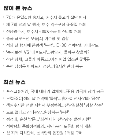
개혁 과제를 완수할 수 있도록 든든한 가교
많이 본 뉴스
역할을 하고, 더 낮은 자세로 현장의 목소
리를 경청해 실질적인 성과...
70대 온열질환 숨지고, 저수지 물고기 집단 폐사
제 7회 섬의 날 행사, 여수 엑스포장 6-9일 개최
전남광주시, 여수서 김밥&소금 페스티벌 개최
중국 크루즈선 오늘(4) 여수항 첫 입항
섬의 날 행사에 관광객 '북적'…D-30 섬박람회 기대감도
'농지보전' VS '배후도시'…광양시, 돌파구 찾을까?
산단 침체, 고물가 이중고..여수 폐업 업소만 6백곳
순천 남정동 아파트서 정전…18시간 만에 복구
최신 뉴스
포스코퓨처엠, 국내 배터리 업체에 LFP용 양극재 장기 공급
로컬ESC]섬의 날 개막에 '들썩'…휴가철 전시·영화 '풍성'
책임수사관 선발 시험서 부정행위…전남경찰청 "감찰 착수"
도로 없애고 잔디광장..원상복구 '논란'
정청래, 순천 방문..."최선 다해 전남광주 발전 지원"
섬박람회 종합점검회의..시민 공개 토론회 형식 개최
섬 지역 자치단체, 섬박람회 입장권 1억원 구매