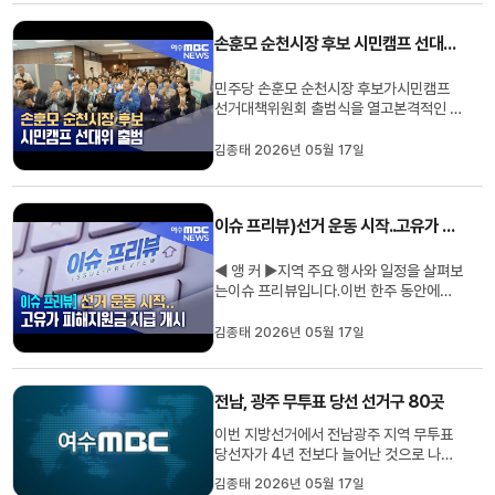
기자가 취재했습니다.◀ 리포트 ▶7월 1일
전남광주통합특별시와 함께출범하는 초대
손훈모 순천시장 후보 시민캠프 선대위 출범
통합시의회.전남 63명, 광주 ...
민주당 손훈모 순천시장 후보가시민캠프
선거대책위원회 출범식을 열고본격적인 선
거 체제에 들어갔습니다.전현희 민주당 의
원이 참석한 가운데열린 오늘 선대위 출범
김종태 2026년 05월 17일
식에서는순천시장 경선에 참여했던허석 전
순천시장과 서동욱 전 전남도의회 의장 등
이공동선대위원장으로 임명돼민주당 원팀
이슈 프리뷰)선거 운동 시작..고유가 피해지원금 지급 개시
승리를 다짐했습니다.손후보...
◀ 앵 커 ▶지역 주요 행사와 일정을 살펴보
는이슈 프리뷰입니다.이번 한주 동안에는
제 2차 고유가 피해지원금과 함께지방선거
를 앞두고후보자들의 선거 운동이 시작됩
김종태 2026년 05월 17일
니다.각 시.군에서는제 46주년 5.18 민주
화운동 기념식이 열리고지역 여성 취업을
돕기 위한일자리 박람회가 개최됩니다.김
전남, 광주 무투표 당선 선거구 80곳
종태 기자가 취재했습니다.◀ END ...
이번 지방선거에서 전남광주 지역 무투표
당선자가 4년 전보다 늘어난 것으로 나타
났습니다.선거관리위원회 후보자 등록 현
김종태 2026년 05월 17일
황에 따르면 광주 서구와 남구청장 2명을