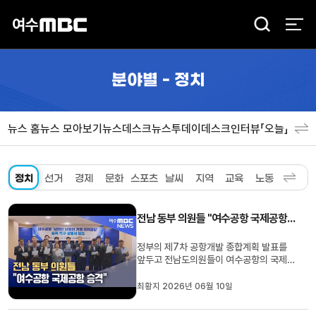
검
색
분야별 - 정치
뉴스 홈
뉴스 모아보기
뉴스데스크
뉴스투데이
데스크인터뷰「오늘」
분야
정치
선거
경제
문화
스포츠
날씨
지역
교육
노동
환경
사
전남 동부 의원들 "여수공항 국제공항 승격"
정부의 제7차 공항개발 종합계획 발표를
앞두고 전남도의원들이 여수공항의 국제공
항 승격을 촉구했습니다.강문성 의원 등 전
남 동부권 의원들은오늘(10) 성명서를 발
최황지 2026년 06월 10일
표하고"여수공항은 여수·광양 산업벨트와
남해안 관광 수요를 두고도 여전히 국내선