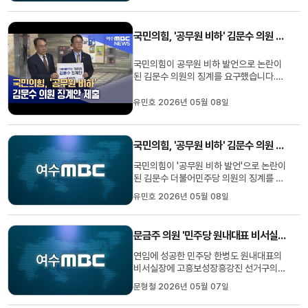
비롯해통합시의원 지역구 34명, 기초의원
지역구 20명, 기초의원 비례대표 24명 등
국민의힘, '공무원 비하' 김문수 의원 징계안 제출
모두 80명이 무투표 선거구로 분류됐습니
다.4년 전 지방선거에서 전남 광...
국민의힘이 공무원 비하 발언으로 논란이
된 김문수 의원의 징계를 요구했습니다.국
민의힘 곽규택 법률자문위원장은 오늘(3)
국회 의안과에 김 의원의 징계안을 제출했
유민호 2026년 05월 08일
습니다.곽 위원장은 "공무원에 대해 '따까
리'라고 하는 있을 수 없는 망언을 했
다"며"이는 개인의 문제가 아니라, 민주당
국민의힘, '공무원 비하' 김문수 의원 징계안 제출
전체 의원이 가지고 있는 평소의...
국민의힘이 '공무원 비하 발언'으로 논란이
된 김문수 더불어민주당 의원의 징계를 요
구했습니다. 국민의힘 곽규택 법률자문위
유민호 2026년 05월 08일
원장과 이종욱 원내부대표는 오늘(3) 오전
국회 본관 의안과에 김 의원의 징계안을 제
출했습니다.곽 위원장은 김 의원이"공무원
문금주 의원 '민주당 원내대표 비서실장' 임명
에 대해 '따까리'라고 하는 있을 수 없는 망
언을 했다"며"이는 개인...
연임에 성공한 민주당 한병도 원내대표의
비서실장에 고흥보성장흥강진 선거구의문
금주 의원이 임명됐습니다. 지난해 6월부
문형철 2026년 05월 07일
터 민주당 원내 대변인으로 활동했던 문 의
원은 "엄중한 상황 속에서도 민생 입법과