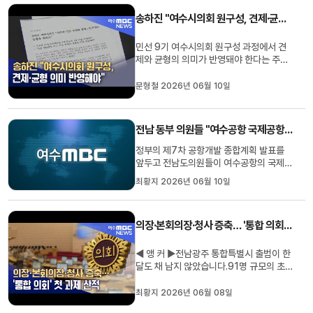
기능에 머물러 있다"며 국제선 취항을 위한
송하진 "여수시의회 원구성, 견제·균형 의미 반영해야"
인프라 개선과 국제공항 승...
민선 9기 여수시의회 원구성 과정에서 견
제와 균형의 의미가 반영돼야 한다는 주장
이 제기됐습니다.무소속으로 4선에 성공
한 송하진 여수시의원은 오늘(10) 보도자
문형철 2026년 06월 10일
료를 통해 이번 선거에서 시민들은 민주당
에 다수 의석을 부여했지만, 동시에 조국혁
신당과 무소속 후보도 의회에 진출시켰다
전남 동부 의원들 "여수공항 국제공항 승격"
며이는 상호 견제와 균형, 협치를...
정부의 제7차 공항개발 종합계획 발표를
앞두고 전남도의원들이 여수공항의 국제공
항 승격을 촉구했습니다. 강문성 의원 등 전
최황지 2026년 06월 10일
남 동부권 의원들은오늘(10) 성명서를 발
표하고"여수공항은 여수·광양 산업벨트와
남해안 관광 수요를 두고도 여전히 국내선
의장·본회의장·청사 증축… '통합 의회' 첫 과제 산적
기능에 머물러 있다"며 국제선 취항을 위한
인프라 개선과 국제공항 ...
◀ 앵 커 ▶전남광주 통합특별시 출범이 한
달도 채 남지 않았습니다.91명 규모의 초
대 통합시의회도 함께 꾸려지는데요.의장
선출부터 본회의장 위치, 동부청사 증축까
최황지 2026년 06월 08일
지 풀어야 할 숙제가 적지 않습니다.최황지