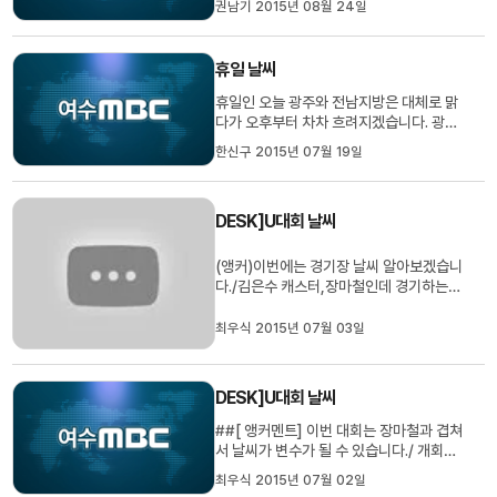
권남기 2015년 08월 24일
니다. 비의 양은 내일(25)까지 전남 남해안
에 50~100mm, 나머지 지역은
20~60mm가 되겠습니다. 오늘부터 내일
휴일 날씨
(25) 사이에 남해안에는 바람이 매우 강하
게 불겠고 그 밖의 지역에도 강하게 불겠습
휴일인 오늘 광주와 전남지방은 대체로 맑
니...
다가 오후부터 차차 흐려지겠습니다. 광주
의 오늘 낮 최고기온은 30도로 어제보다 1
한신구 2015년 07월 19일
도 가량 높겠습니다. 내일은 낮부터 남해안
지역을 시작으로 비가 시작돼 오후 늦게는
대부분 지역으로 확대되겠습니다. 그러나
DESK]U대회 날씨
내리는 비의 양은 5에서 10밀리미터로 적
겠습니다. 기상청은 오는 2...
(앵커)이번에는 경기장 날씨 알아보겠습니
다./김은수 캐스터,장마철인데 경기하는데
괜찮겠습니까?//====##[주말]주말부터
본격적으로 경기가 시작될텐데요~날씨에
최우식 2015년 07월 03일
민감한 양궁과 축구 조정의 경기가 예정돼
있습니다. ##[시황]먼저 광주국제양궁장
의 날씨를 보면밤사이 복사냉각현상때문에
DESK]U대회 날씨
아침에는 안개가 짙게 끼겠습니...
##[ 앵커멘트] 이번 대회는 장마철과 겹쳐
서 날씨가 변수가 될 수 있습니다./ 개회식
이나 경기에 차질이 없어야 할 텐데요. 김은
최우식 2015년 07월 02일
수 캐스터 어떻습니까?// =========