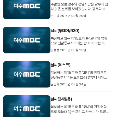
상청은 다음 주말에나 비...
주말인 오늘 광주와 전남지방은 낮부터 점
차 맑은 날씨를 보이겠습니다. 광주와 낮 최
고기온은 30도까지 오르며 늦더위가 이어
보도팀 2015년 08월 29일
지겠습니다. 휴일인 내일도 오늘과 비슷한
날씨를 보이겠고, 대기가 불안정해 곡성,구
례 등 전남 동부 내륙 지역으로는 소나기가
날씨(투데이/930)
오는 곳이 많겠습니다. 기상청은 한동안 평
년과 비슷한 기온 분포...
북상하고 있는 제15호 태풍 '고니'의 영향
으로 전남동부지역에는 밤 사이 약한 비가
이어졌습니다. 지금까지 내린 비의 양은 고
문형철 2015년 08월 25일
흥 9.7, 광양 8, 순천 7.5, 여수 6.5mm로
많지 않았지만, 여수지역의 순간 최대 풍속
이 초속 14미터 정도를 기록하는 등 바람
날씨(데스크)
은 다소 강하게 불었습니다. 전남지역 50
개 항로 90여척의 여객선 운...
북상하는 제15호 태풍 '고니'의 영향으로
전남동부지역은 오늘(24) 밤부터 내일
(25) 밤까지 남해안을 중심으로 많은 비가
권남기 2015년 08월 24일
쏟아지겠습니다. 비의 양은 전남 남해안에
50~100mm, 그 밖의 지역에서는
20~60mm가 되겠고, 여수와 순천 등 전
날씨(24일용)
남동부 모든 지역에 강풍주의보가 발효된
가운데 바람이 매우 강하게 불겠습니다. 해
북상하는 제15호 태풍 '고니'의 간접영향
상...
으로 오늘(24)은 흐리고 가끔 비가 오겠으
며 낮에는 소강상태를 보이는 곳이 있겠습