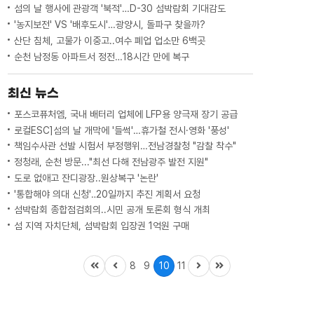
섬의 날 행사에 관광객 '북적'…D-30 섬박람회 기대감도
'농지보전' VS '배후도시'…광양시, 돌파구 찾을까?
산단 침체, 고물가 이중고..여수 폐업 업소만 6백곳
순천 남정동 아파트서 정전…18시간 만에 복구
최신 뉴스
포스코퓨처엠, 국내 배터리 업체에 LFP용 양극재 장기 공급
로컬ESC]섬의 날 개막에 '들썩'…휴가철 전시·영화 '풍성'
책임수사관 선발 시험서 부정행위…전남경찰청 "감찰 착수"
정청래, 순천 방문..."최선 다해 전남광주 발전 지원"
도로 없애고 잔디광장..원상복구 '논란'
'통합해야 의대 신청'‥20일까지 추진 계획서 요청
섬박람회 종합점검회의..시민 공개 토론회 형식 개최
섬 지역 자치단체, 섬박람회 입장권 1억원 구매
8
9
10
11