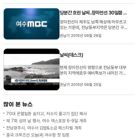
##[시황] 네, 개막식이 열리는 주경기장의
날씨 살펴보겠습니다. 오늘 밤부터 내일 새
당분간 흐린 날씨..장마전선 30일쯤 북상할 듯
벽까지 소나기가 조금 지나겠지만, 내일 이
른 아침부터 차차 맑은 하늘...
장마전선이 제주도 남쪽 해상에 머무르고
있는 가운데, 전남동부지역은 당분간 구름
많고 흐린 날씨가 이어지겠습니다. 주말인
권남기 2015년 06월 26일
내일(26)은 대체로 흐리다 낮부터 구름 많
겠고 일부 내륙지역은 대기가 불안정해지
면서 곳에 따라 최대 20mm의 소나기가 오
날씨(데스크)
겠습니다. 내일 아침 최저기온은 17도에서
20도로 오늘과 비슷하거나 ...
현재 장마전선의 영향으로 전남동부 대부
분의 지역에호우 예비특보가 내려진 가운
데,오늘(25) 밤부터 본격적으로 비가 시작
돼 내일(26) 오전까지 많은 비가 오겠습니
권남기 2015년 06월 25일
다.예상 강수량은 전남지역 30~80mm,
전남 남해안은 최대 120mm 이상 내리겠
고돌풍과 함께 천둥·번개를 동반한 시간당
많이 본 뉴스
20mm 이상의 강한 비가 오는 곳도있겠...
70대 온열질환 숨지고, 저수지 물고기 집단 폐사
제 7회 섬의 날 행사, 여수 엑스포장 6-9일 개최
전남광주시, 여수서 김밥&소금 페스티벌 개최
중국 크루즈선 오늘(4) 여수항 첫 입항