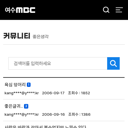
검
색
커뮤니티
좋은생각
욕심 덩어리
1
kang****@y****.kr
2006-09-17
1852
좋은글귀..
2
kang****@y****.kr
2006-09-16
1386
사랑은 바람과 같아서 볼순없지만 느낄순 있다