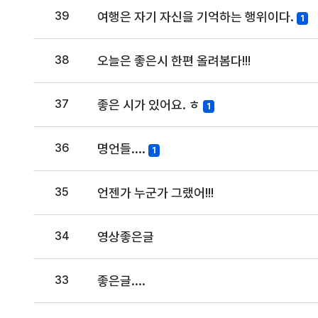
39
여행은 자기 자신을 기억하는 행위이다.
1
38
오늘은 좋은시 한편 올려봄다!!!
37
좋은 시가 있어요. ㅎ
1
36
명언들....
1
35
언젠가 누군가 그랬어!!!
34
영상좋은글
33
좋은글....