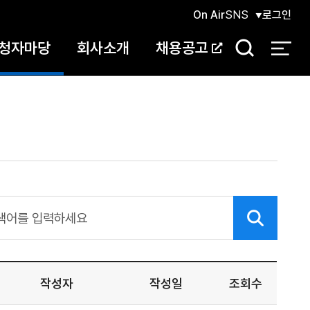
On Air
SNS
로그인
청자마당
회사소개
채용공고
검
색
작성자
작성일
조회수