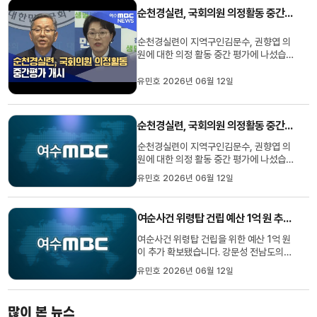
취재했습니다.◀ 리포트 ▶광주~장성에 조
순천경실련, 국회의원 의정활동 중간평가 개시
성된 첨단3지구에반도체 기업의 ...
순천경실련이 지역구인김문수, 권향엽 의
원에 대한 의정 활동 중간 평가에 나섰습니
다.순천경실련은 어제(11) 각 의원실에의
정보고 내용, 입법 활동 경과,본회의 출석
유민호 2026년 06월 12일
율 등 자료를 요청하고의정 활동 전반을 묻
는 질의서를 발송했습니다.김 의원은 지난
총선에서 순천·광양·여수 통합특례시 기반
순천경실련, 국회의원 의정활동 중간평가 개시
마련,동부권 경전철 추진, ...
순천경실련이 지역구인김문수, 권향엽 의
원에 대한 의정 활동 중간 평가에 나섰습니
다.순천경실련은 어제(11) 각 의원실에의
유민호 2026년 06월 12일
정보고 내용, 입법 활동 경과,본회의 출석
율 등 자료를 요청하고의정 활동 전반을 묻
는 질의서를 발송했습니다.김 의원은 지난
여순사건 위령탑 건립 예산 1억 원 추가 확보
총선에서 순천·광양·여수 통합특례시 기반
마련,동부권 경전철 추진, ...
여순사건 위령탑 건립을 위한 예산 1억 원
이 추가 확보됐습니다. 강문성 전남도의원
은 이번 전남도 추경에서 여순사건 위령탑
유민호 2026년 06월 12일
건립 예산 1억 원을 확보해사업비 총 1억 5
천만 원을 마련했다고 밝혔습니다.강 의원
은 추경 심사에서여순사건의 역사적 아픔
많이 본 뉴스
을 기억하고 추모할 상징시설은 매우 부족