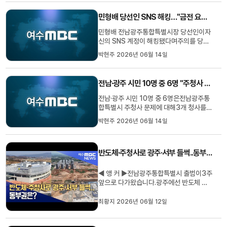
참석할 예정이며,통합특별시의회 운영 규
칙,상임위원장 배분 문제 등이논의될 것으
민형배 당선인 SNS 해킹…"금전 요구 등 응하지 말길"
로 예상됩니다.민주당 소속 의원들이다수
의석을 차지함에 따라이번 논의 결...
민형배 전남광주통합특별시장 당선인이자
신의 SNS 계정이 해킹됐다며주의를 당부
했습니다.민 당선인은 오늘(14) 오후 SNS
박현주 2026년 06월 14일
를 통해SNS 계정에 해킹 시도가 있었음을
확인했다며 평소와 다른 게시물이나 메시
지가 보이거나개인정보 또는 금전을 요구
전남·광주 시민 10명 중 6명 "주청사 3곳 균형 활용"
할 경우절대 응하지 말아달라고 전했습니
다.민 당선인이 공개한 사진에는특정...
전남·광주 시민 10명 중 6명은전남광주통
합특별시 주청사 문제에 대해3개 청사를
균형있게 활용해야 한다는 의견을 가진 것
박현주 2026년 06월 14일
으로 나타났습니다.광주·연구원이 지난달
14일부터 21일까지전남광주 시민 1001
명을 대상으로 조사한 결과응답자의
반도체·주청사로 광주·서부 들썩..동부권은?
62.4%가'3개 청사를 균형있게 활용'해야
한다고답했습니다.한 곳으로 주청사를 집...
◀ 앵 커 ▶전남광주통합특별시 출범이3주
앞으로 다가왔습니다.광주에선 반도체 기
업 유치를전남 서부권에선 주청사 유치에
속도를 내고 있는데요.반면 전남 동부권의
최황지 2026년 06월 12일
주요 의제는관심 밖으로 밀리면서존재감을
드러내지 못하고 있습니다.최황지 기자가