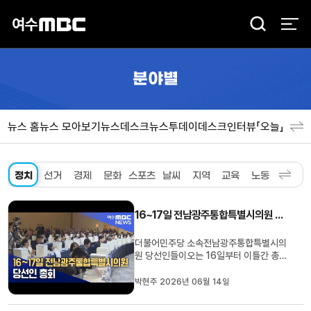
검
색
분야별
뉴스 홈
뉴스 모아보기
뉴스데스크
뉴스투데이
데스크인터뷰「오늘」
분야
정치
선거
경제
문화
스포츠
날씨
지역
교육
노동
환경
사
16~17일 전남광주통합특별시의원 당선인 총회
더불어민주당 소속전남광주통합특별시의
원 당선인들이오는 16일부터 이틀간 총회
를 열고의장단 선출 등을 논의합니다.이번
총회에는통합특별시의원 당선인 83명이
박현주 2026년 06월 14일
참석할 예정이며,통합특별시의회 운영 규
칙,상임위원장 배분 문제 등이논의될 것으