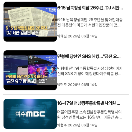
로 예상됩니다.민주당 소속 의원들이다수
6·15 남북정상회담 26주년..'DJ 서한·입장문 공개'
의석을 차지함에 따라이번 논의 결...
6·15 남북정상회담 26주년을 맞아김대중
전 대통령의 미공개 서한과입장문이 공개
됐습니다.김대중노벨평화상기념관이이번
에 공개한 자료는 김 전 대통령이1984년
박혜진 2026년 06월 14일
미국 망명 당시미국 상원의원에게 보낸 서
한과한국인권문제연구소 소식지에 실린 입
장문,'기로에 선 한국의 민주주의, 나의 견
민형배 당선인 SNS 해킹…"금전 요구 등 응하지 말길"
해와 제안' 등입니다.해당 자료는...
민형배 전남광주통합특별시장 당선인이자
신의 SNS 계정이 해킹됐다며주의를 당부
했습니다.민 당선인은 오늘(14) 오후 SNS
를 통해SNS 계정에 해킹 시도가 있었음을
박현주 2026년 06월 14일
확인했다며 평소와 다른 게시물이나 메시
지가 보이거나개인정보 또는 금전을 요구
할 경우절대 응하지 말아달라고 전했습니
16~17일 전남광주통합특별시의원 당선인 총회
다.민 당선인이 공개한 사진에는특정...
더불어민주당 소속전남광주통합특별시의
원 당선인들이오는 16일부터 이틀간 총회
를 열고의장단 선출 등을 논의합니다.이번
박현주 2026년 06월 14일
총회에는통합특별시의원 당선인 83명이