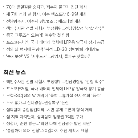
한 실정이라며,예산 증액의 ...
70대 온열질환 숨지고, 저수지 물고기 집단 폐사
제 7회 섬의 날 행사, 여수 엑스포장 6-9일 개최
전남광주시, 여수서 김밥&소금 페스티벌 개최
책임수사관 선발 시험서 부정행위…전남경찰청 "감찰 착수"
중국 크루즈선 오늘(4) 여수항 첫 입항
포스코퓨처엠, 국내 배터리 업체에 LFP용 양극재 장기 공급
섬의 날 행사에 관광객 '북적'…D-30 섬박람회 기대감도
'농지보전' VS '배후도시'…광양시, 돌파구 찾을까?
최신 뉴스
책임수사관 선발 시험서 부정행위…전남경찰청 "감찰 착수"
포스코퓨처엠, 국내 배터리 업체에 LFP용 양극재 장기 공급
로컬ESC]섬의 날 개막에 '들썩'…휴가철 전시·영화 '풍성'
도로 없애고 잔디광장..원상복구 '논란'
섬박람회 종합점검회의..시민 공개 토론회 형식 개최
섬 지역 자치단체, 섬박람회 입장권 1억원 구매
정청래, 순천 방문..."최선 다해 전남광주 발전 지원"
'통합해야 의대 신청'‥20일까지 추진 계획서 요청