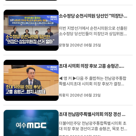
질지는또 다른 문제입니다.최황지 기자입
니다. ◀ 리포트 ▶전남광주통합특별시 주
소수정당 순천시의원 당선인 "의장단·상임위원장 선거 출마"
청사 주소지로순천 동부청사를 ...
이번 지방선거에서 순천시의원으로 선출된
소수정당 당선인들이 의장단과 상임위원장
선거에 출마하기로 했습니다.조국혁신당과
진보당, 무소속 당선인들은오늘(25) 성명
문형철 2026년 06월 25일
을 통해 일방통행식 의회 구조를 바꾸고진
정한 협치를 이뤄내기 위해 전반기 의장단
및 상임위원장 선거에 출마하겠다고 밝혔
초대 시의회 의장 후보 고흥 송형곤..협치 시험대
습니다.또, 민주당이 압도적...
◀ 앵 커 ▶다음 주 출범하는 전남광주통합
특별시의초대 시의회 의장 후보가 결정됐
습니다.지역별 주도권 경쟁으로 번질 수 있
다는 우려도 있었지만,민주당 당선인들의
최황지 2026년 06월 23일
선택은경륜과 통합이었습니다.최황지 기자
입니다. ◀ 리포트 ▶초대 전남광주통합특
별시 출범을 앞두고민주당의 첫 시의회 의
초대 전남광주특별시의회 의장 경선 2파전
장 경선이 치러졌습니다.민주당 ...
더불어민주당 전남광주통합특별시의회 초
대 의장 후보 경선이고흥 송형곤, 목포 전
경선 당선인 간경선으로 진행됩니다. 당초