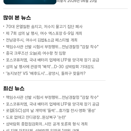
최황지 2026년 06월 23일
이번 경선은 송 당선인과 전 당선인, 광주
서구 심철의 당선인 간3파전으로 치러질
예정이었지만어젯(22)밤 전 당선인과 심
많이 본 뉴스
당선인이단일화에 합의하며 2파전으로 치
러지게 됐습니다. 의장 후보 선...
70대 온열질환 숨지고, 저수지 물고기 집단 폐사
제 7회 섬의 날 행사, 여수 엑스포장 6-9일 개최
전남광주시, 여수서 김밥&소금 페스티벌 개최
책임수사관 선발 시험서 부정행위…전남경찰청 "감찰 착수"
중국 크루즈선 오늘(4) 여수항 첫 입항
포스코퓨처엠, 국내 배터리 업체에 LFP용 양극재 장기 공급
섬의 날 행사에 관광객 '북적'…D-30 섬박람회 기대감도
'농지보전' VS '배후도시'…광양시, 돌파구 찾을까?
최신 뉴스
책임수사관 선발 시험서 부정행위…전남경찰청 "감찰 착수"
포스코퓨처엠, 국내 배터리 업체에 LFP용 양극재 장기 공급
로컬ESC]섬의 날 개막에 '들썩'…휴가철 전시·영화 '풍성'
도로 없애고 잔디광장..원상복구 '논란'
섬박람회 종합점검회의..시민 공개 토론회 형식 개최
섬 지역 자치단체, 섬박람회 입장권 1억원 구매