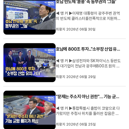
호남 반도체 '훈풍' 속 동부권의 '그늘'
도 이름을 올렸습니다.농림·축산·식품과 해
양·수산 분야의정책을 심의하는 ...
◀ 앵 커 ▶이재명 대통령이 광주주변 권역
의 반도체 클러스터를전폭적으로 지원하겠
다고 약속했습니다.800조 원 규모의 투자
가 빨라질 거란 분위기에 지역사회는 들뜬
최황지 2026년 06월 30일
분위기인데요.석유화학과 철강 등전통 주
력산업의 침체로 위기를 겪는 전남 동부권
은마냥 반길 수만은 없습니다.최황지 기자
호남에 800조 투자..."소부장 산업 유치 기대"
입니다. ◀ 리포트 ▶정부와 기업...
◀ 앵 커 ▶삼성전자와 SK하이닉스 등반도
체 대기업이 전남과 광주에800조 원의 투
자 계획을 밝혔습니다.전남동부지역도 대
규모 투자의직간접적 효과를 거둘 수 있도
최황지 2026년 06월 29일
록 소부장 산업을 육성해야 한다는 목소리
가 나오고 있습니다.최황지 기자입니다. ◀
리포트 ▶이재명 대통령이 주재한3대 메가
"문제는 주소지 아닌 권한"… 기능 균형 배치가 핵심
프로젝트 국민보고회.메모리 반도...
◀ 앵 커 ▶통합특별시 출범이 코앞으로 다
가왔지만 주청사 위치를 둘러싼 잡음은 여
전합니다.민형배 당선인의 구상대로동부청
사가 주청사의 법적 주소지가 될 가능성은
최황지 2026년 06월 25일
높지만,실제 핵심 기능과 권한도 함께 옮겨