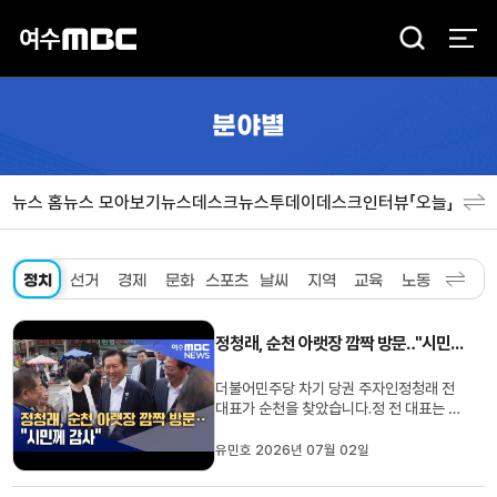
검
색
분야별
뉴스 홈
뉴스 모아보기
뉴스데스크
뉴스투데이
데스크인터뷰「오늘」
분야
정치
선거
경제
문화
스포츠
날씨
지역
교육
노동
환경
사
정청래, 순천 아랫장 깜짝 방문‥"시민께 감사"
더불어민주당 차기 당권 주자인정청래 전
대표가 순천을 찾았습니다.정 전 대표는 오
늘(2) 오후 손훈모 순천시장과 함께 예고
없이 순천 아랫장을 방문해손 시장의 당선
유민호 2026년 07월 02일
감사 인사를 건네고 상인들을 만나 민심을
들었습니다.지난달 당 대표직을 사퇴한 정