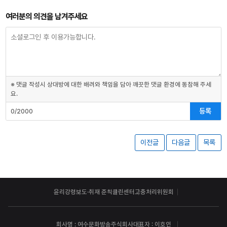
여러분의 의견을 남겨주세요
※ 댓글 작성시 상대방에 대한 배려와 책임을 담아 깨끗한 댓글 환경에 동참해 주세
요.
등록
0/2000
이전글
다음글
목록
윤리강령
보도·취재 준칙
클린센터
고충처리위원회
회사명 : 여수문화방송주식회사
대표자 : 이호인