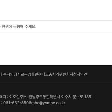
 환경에 동참해 주세요.
재 준칙
영상자료구입
클린센터
고충처리위원회
시청자의견
표자 : 이호인
주소: 전남광주통합특별시 여수시 문수로 135
: 061-652-8506
mbc@ysmbc.co.kr