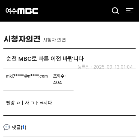
검
색
시청자의견
시청자 의견
순천 MBC로 빠른 이전 바랍니다
등록일 : 2025-09-13 01:04
mkl7****@n****.com
조회수 :
404
빨랑 ㅇㅣ사 ㄱㅏㅂ시다
댓글(
1
)