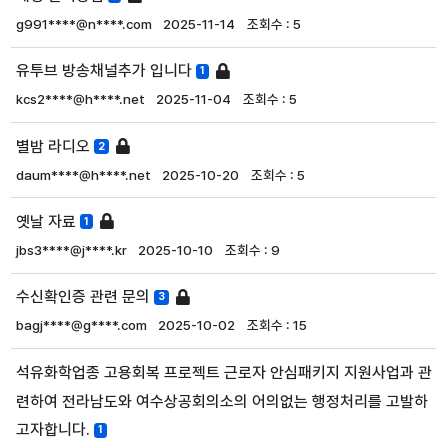
g991****@n****.com
2025-11-14
5
유투브 방송채널추가 입니다
1
kcs2****@h****.net
2025-11-04
5
별밤 라디오
2
daum****@h****.net
2025-10-20
5
옛날 자료
1
jbs3****@j****.kr
2025-10-10
9
수신확인증 관련 문의
3
bagj****@g****.com
2025-10-02
15
석유화학업종 고용회복 프로젝트 근로자 안심패키지 지원사업과 관
련하여 전라남도와 여수상공회의소의 어의없는 행정처리를 고발하
고자합니다.
1