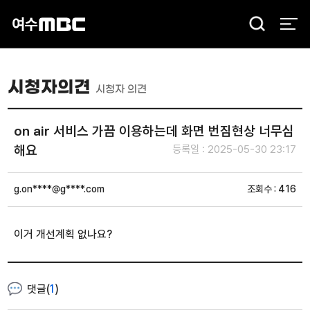
검
색
시청자의견
시청자 의견
on air 서비스 가끔 이용하는데 화면 번짐현상 너무심
해요
등록일 : 2025-05-30 23:17
g.on****@g****.com
조회수 : 416
이거 개선계획 없나요?
댓글(
1
)