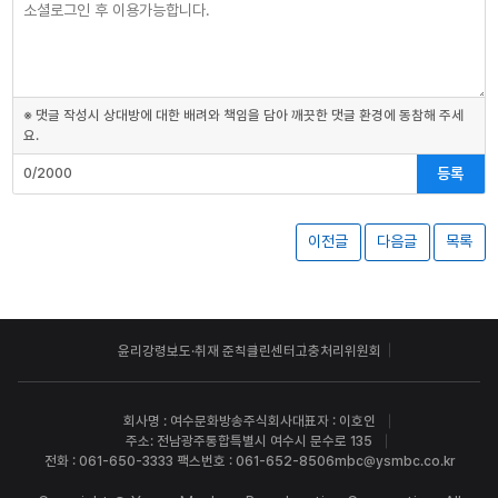
※ 댓글 작성시 상대방에 대한 배려와 책임을 담아 깨끗한 댓글 환경에 동참해 주세
요.
등록
0/2000
이전글
다음글
목록
윤리강령
보도·취재 준칙
클린센터
고충처리위원회
회사명 : 여수문화방송주식회사
대표자 : 이호인
주소: 전남광주통합특별시 여수시 문수로 135
전화 : 061-650-3333 팩스번호 : 061-652-8506
mbc@ysmbc.co.kr