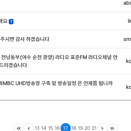
ab
해요
l
1
 주시면 감사 하겠습니다
sm
 전남동부(여수 순천 광양) 라디오 표준FM 라디오채널 안
k
내드리겠습니다
파MBC UHD방송망 구축 밑 방송일정 은 언제쯤 됩니까
k
13
14
15
16
17
18
19
20
21