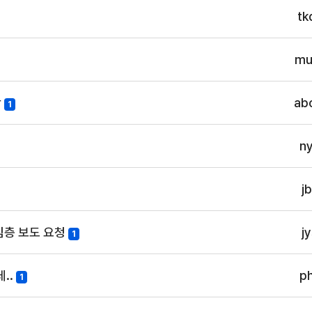
tk
mu
항
ab
1
n
j
심층 보도 요청
j
1
..
p
1