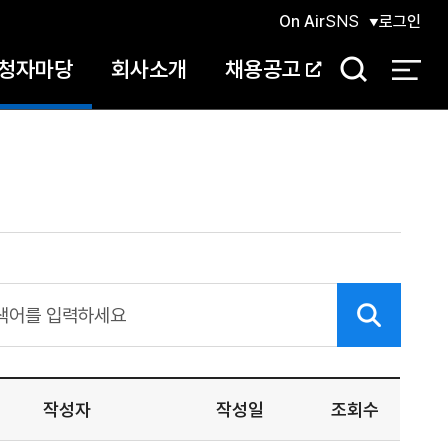
On Air
SNS
로그인
청자마당
회사소개
채용공고
검
색
작성자
작성일
조회수