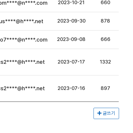
om****@n****.com
2023-10-21
660
ius****@h****.net
2023-09-30
878
o7****@n****.com
2023-09-08
666
cs2****@h****.net
2023-07-17
1332
cs2****@h****.net
2023-07-16
897
글쓰기