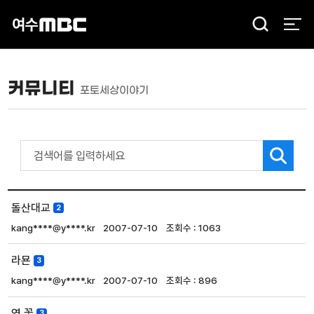
검
색
커뮤니티
포토세상이야기
돌산대교
2
kang****@y****.kr
2007-07-10
1063
라묜
3
kang****@y****.kr
2007-07-10
896
연 꽃
3