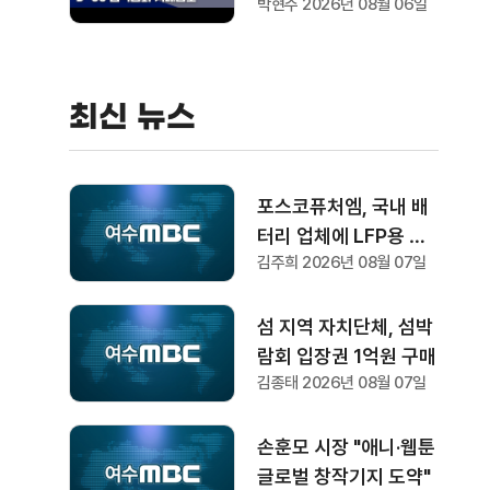
박현주 2026년 08월 06일
최신 뉴스
포스코퓨처엠, 국내 배
터리 업체에 LFP용 양
김주희 2026년 08월 07일
극재 장기 공급
섬 지역 자치단체, 섬박
람회 입장권 1억원 구매
김종태 2026년 08월 07일
손훈모 시장 "애니·웹툰
글로벌 창작기지 도약"