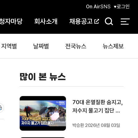
On Air
SNS
로그인
청자마당
회사소개
채용공고
검
색
지역별
날짜별
전국뉴스
뉴스제보
많이 본 뉴스
70대 온열질환 숨지고,
저수지 물고기 집단 폐
사
박승환 2026년 08월 03일