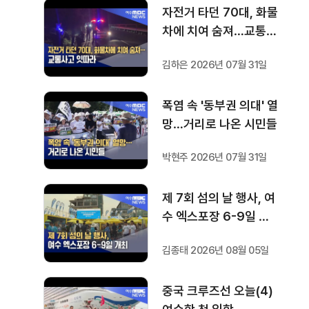
자전거 타던 70대, 화물
차에 치여 숨져…교통사
고 잇따라
김하은 2026년 07월 31일
폭염 속 '동부권 의대' 열
망…거리로 나온 시민들
박현주 2026년 07월 31일
제 7회 섬의 날 행사, 여
수 엑스포장 6-9일 개
최
김종태 2026년 08월 05일
중국 크루즈선 오늘(4)