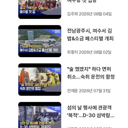
여수항 첫 입항
김주희 2026년 08월 04일
전남광주시, 여수서 김
밥&소금 페스티벌 개최
최황지 2026년 08월 02일
"술 깼겠지" 하다 면허
취소…숙취 운전의 함정
전재웅 2026년 07월 31일
섬의 날 행사에 관광객
'북적'…D-30 섬박람회
기대감도