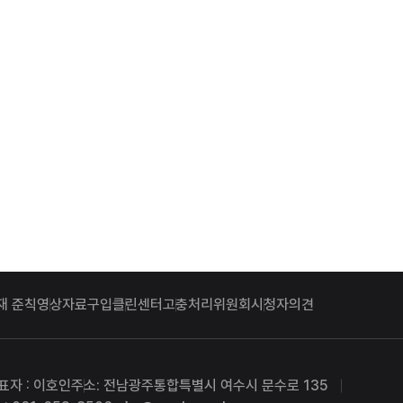
재 준칙
영상자료구입
클린센터
고충처리위원회
시청자의견
표자 : 이호인
주소: 전남광주통합특별시 여수시 문수로 135