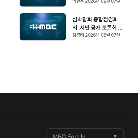
박현주 2026년 08월 07일
섬박람회 종합점검회
의..시민 공개 토론회 형
김종태 2026년 08월 07일
식 개최
MBC Family