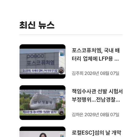
최신 뉴스
포스코퓨처엠, 국내 배
터리 업체에 LFP용 양
극재 장기 공급
김주희 2026년 08월 07일
책임수사관 선발 시험서
부정행위…전남경찰청
"감찰 착수"
김하은 2026년 08월 07일
로컬ESC]섬의 날 개막