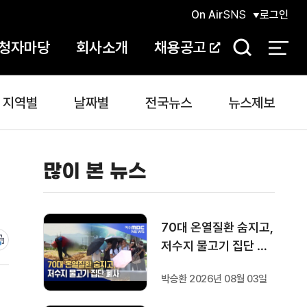
On Air
SNS
로그인
청자마당
회사소개
채용공고
검
색
지역별
날짜별
전국뉴스
뉴스제보
많이 본 뉴스
70대 온열질환 숨지고,
저수지 물고기 집단 폐
사
박승환 2026년 08월 03일