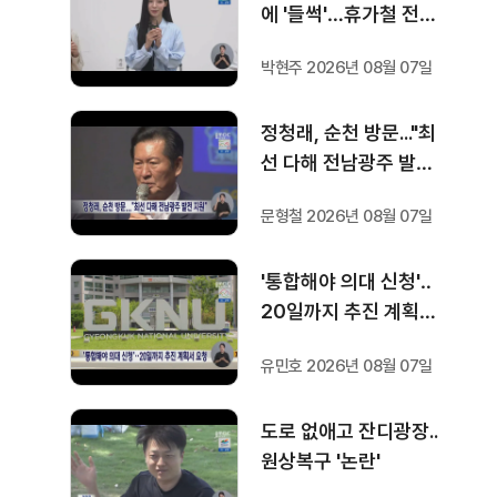
에 '들썩'…휴가철 전시·
영화 '풍성'
박현주 2026년 08월 07일
정청래, 순천 방문..."최
선 다해 전남광주 발전
지원"
문형철 2026년 08월 07일
'통합해야 의대 신청'‥
20일까지 추진 계획서
요청
유민호 2026년 08월 07일
도로 없애고 잔디광장..
원상복구 '논란'