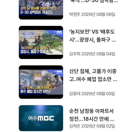
'북적'…D-30 섬박람회
기대감도
박현주 2026년 08월 06일
'농지보전' VS '배후도
시'…광양시, 돌파구 찾
을까?
김주희 2026년 08월 04일
산단 침체, 고물가 이중
고..여수 폐업 업소만 6
백곳
김종태 2026년 08월 05일
순천 남정동 아파트서
정전…18시간 만에 복
김하은 2026년 08월 02일
구