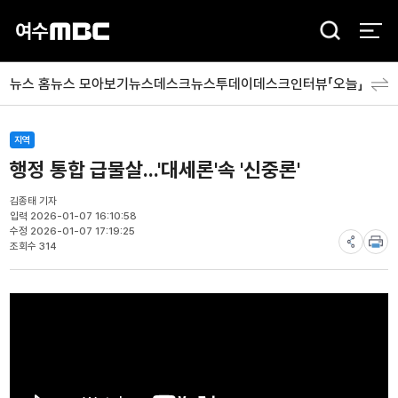
검
색
뉴스 홈
뉴스 모아보기
뉴스데스크
뉴스투데이
데스크인터뷰「오늘」
분야
지역
행정 통합 급물살...'대세론'속 '신중론'
김종태 기자
입력 2026-01-07 16:10:58
수정 2026-01-07 17:19:25
조회수 314