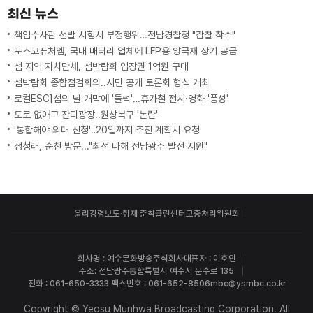
최신 뉴스
책임수사관 선발 시험서 부정행위…전남경찰청 "감찰 착수"
포스코퓨처엠, 국내 배터리 업체에 LFP용 양극재 장기 공급
섬 지역 자치단체, 섬박람회 입장권 1억원 구매
섬박람회 종합점검회의..시민 공개 토론회 형식 개최
로컬ESC]섬의 날 개막에 '들썩'…휴가철 전시·영화 '풍성'
도로 없애고 잔디광장..원상복구 '논란'
'통합해야 의대 신청'‥20일까지 추진 계획서 요청
정청래, 순천 방문..."최선 다해 전남광주 발전 지원"
윤리강령
보도·취재 준칙
클린센터
고충처리위원회
회사명 : 여수문화방송주식회사
대표자 : 이호인
주소: 전남광주통합특별시 여수시 문수로 135
전화 : 061-650-3333 팩스번호 : 061-652-8506
mbc@ysmbc.co.kr
Copyright © Yeosu Munhwa Broadcasting Corporation. All