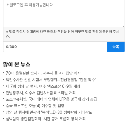
※ 댓글 작성시 상대방에 대한 배려와 책임을 담아 깨끗한 댓글 환경에 동참해 주세
요.
등록
0/
300
많이 본 뉴스
70대 온열질환 숨지고, 저수지 물고기 집단 폐사
책임수사관 선발 시험서 부정행위…전남경찰청 "감찰 착수"
제 7회 섬의 날 행사, 여수 엑스포장 6-9일 개최
전남광주시, 여수서 김밥&소금 페스티벌 개최
포스코퓨처엠, 국내 배터리 업체에 LFP용 양극재 장기 공급
중국 크루즈선 오늘(4) 여수항 첫 입항
섬의 날 행사에 관광객 '북적'…D-30 섬박람회 기대감도
섬박람회 종합점검회의..시민 공개 토론회 형식 개최