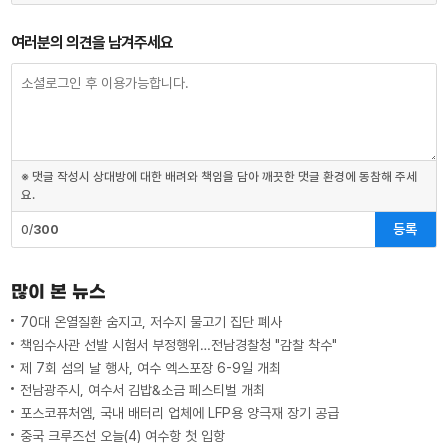
여러분의 의견을 남겨주세요
※ 댓글 작성시 상대방에 대한 배려와 책임을 담아 깨끗한 댓글 환경에 동참해 주세
요.
등록
0/
300
많이 본 뉴스
70대 온열질환 숨지고, 저수지 물고기 집단 폐사
책임수사관 선발 시험서 부정행위…전남경찰청 "감찰 착수"
제 7회 섬의 날 행사, 여수 엑스포장 6-9일 개최
전남광주시, 여수서 김밥&소금 페스티벌 개최
포스코퓨처엠, 국내 배터리 업체에 LFP용 양극재 장기 공급
중국 크루즈선 오늘(4) 여수항 첫 입항