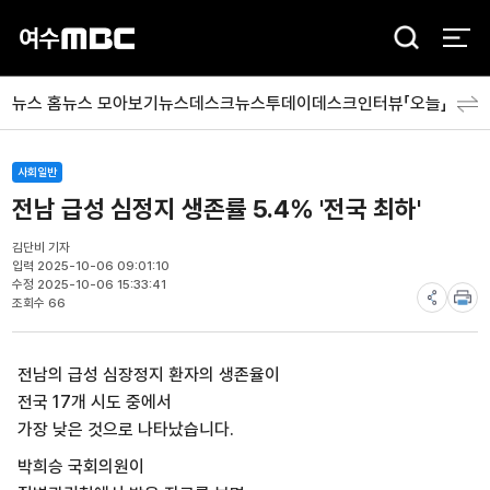
검
색
뉴스 홈
뉴스 모아보기
뉴스데스크
뉴스투데이
데스크인터뷰「오늘」
분야
사회일반
전남 급성 심정지 생존률 5.4% '전국 최하'
김단비 기자
입력 2025-10-06 09:01:10
수정 2025-10-06 15:33:41
조회수 66
전남의 급성 심장정지 환자의 생존율이
전국 17개 시도 중에서
가장 낮은 것으로 나타났습니다.
박희승 국회의원이