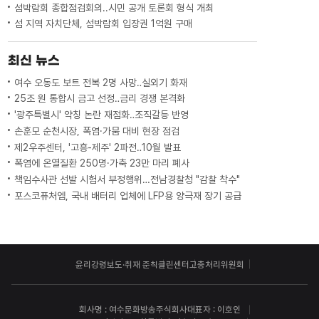
섬박람회 종합점검회의..시민 공개 토론회 형식 개최
섬 지역 자치단체, 섬박람회 입장권 1억원 구매
최신 뉴스
여수 오동도 보트 전복 2명 사망‥실외기 화재
25조 원 통합시 금고 선정‥금리 경쟁 본격화
'광주특별시' 약칭 논란 재점화‥조직갈등 반영
손훈모 순천시장, 폭염·가뭄 대비 현장 점검
제2우주센터, '고흥-제주' 2파전‥10월 발표
폭염에 온열질환 250명·가축 23만 마리 폐사
책임수사관 선발 시험서 부정행위…전남경찰청 "감찰 착수"
포스코퓨처엠, 국내 배터리 업체에 LFP용 양극재 장기 공급
윤리강령
보도·취재 준칙
클린센터
고충처리위원회
회사명 : 여수문화방송주식회사
대표자 : 이호인