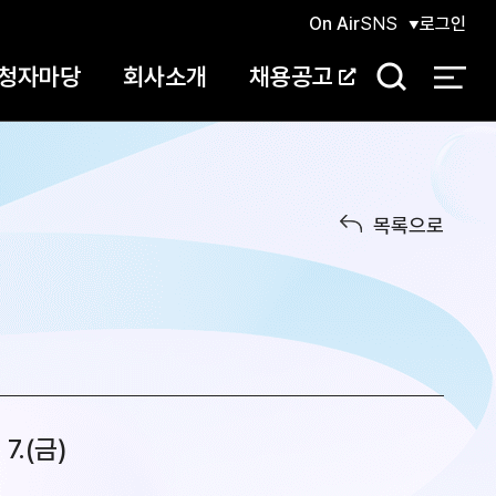
On Air
SNS
로그인
청자마당
회사소개
채용공고
검
색
목록으로
 7.(금)