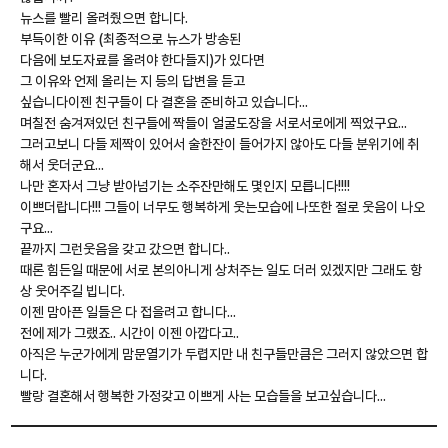
뉴스를 빨리 올려줬으면 합니다.
부득이한 이유 (최종적으로 뉴스가 방송된
다음에 보도자료를 올려야 한다들지)가 있다면
그 이유와 언제 올리는 지 등의 답변을 듣고
싶습니다이젠 친구들이 다 결혼을 준비하고 있습니다...
며칠전 숨겨져있던 친구들에 짝들이 얼굴도장을 서로서로에게 찍었구요...
그러고보니 다들 제짝이 있어서 술한잔이 들어가지 않아도 다들 분위기에 취
해서 웃더군요...
나만 혼자서 그냥 받아넘기는 소주잔만해도 몇인지 모릅니다!!!!
이쁘더랍니다!!! 그들이 너무도 행복하게 웃는모습에 나또한 절로 웃음이 나오
구요...
끝까지 그런웃음을 갖고 갔으면 합니다..
때론 힘든일 때문에 서로 본의아니게 상처주는 일도 더러 있겠지만 그래도 항
상 웃어주길 빕니다.
이젠 맘아픈 일들은 다 접을려고 합니다...
전에 제가 그랬죠.. 시간이 이젠 아깝다고..
아직은 누군가에게 맘문열기가 두렵지만 내 친구들만큼은 그러지 않았으면 합
니다.
빨랑 결혼해서 행복한 가정갖고 이쁘게 사는 모습들을 보고싶습니다...