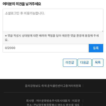
여러분의 의견을 남겨주세요
※ 댓글 작성시 상대방에 대한 배려와 책임을 담아 깨끗한 댓글 환경에 동참해 주세
요.
등록
0/2000
이전글
다음글
목록
윤리강령
보도·취재 준칙
클린센터
고충처리위원회
회사명 : 여수문화방송주식회사
대표자 : 이호인
주소: 전남광주통합특별시 여수시 문수로 135