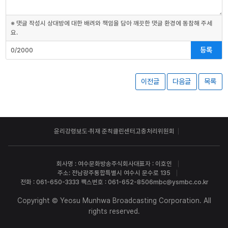
※ 댓글 작성시 상대방에 대한 배려와 책임을 담아 깨끗한 댓글 환경에 동참해 주세
요.
등록
0/2000
이전글
다음글
목록
윤리강령
보도·취재 준칙
클린센터
고충처리위원회
회사명 : 여수문화방송주식회사
대표자 : 이호인
주소: 전남광주통합특별시 여수시 문수로 135
전화 : 061-650-3333 팩스번호 : 061-652-8506
mbc@ysmbc.co.kr
Copyright © Yeosu Munhwa Broadcasting Corporation. All
rights reserved.