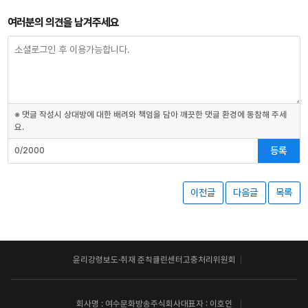
여러분의 의견을 남겨주세요
※ 댓글 작성시 상대방에 대한 배려와 책임을 담아 깨끗한 댓글 환경에 동참해 주세
요.
등록
0/2000
이전글
다음글
목록
윤리강령
보도·취재 준칙
클린센터
고충처리위원회
회사명 : 여수문화방송주식회사
대표자 : 이호인