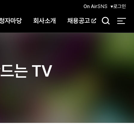
On Air
SNS
로그인
청자마당
회사소개
채용공고
검
색
드는 TV