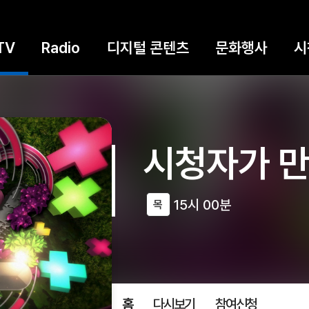
TV
Radio
디지털 콘텐츠
문화행사
시
시청자가 만
15시 00분
목
홈
다시보기
참여신청