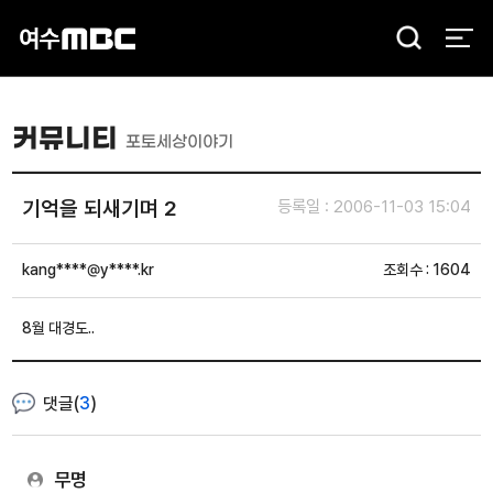
검
색
커뮤니티
포토세상이야기
기억을 되새기며 2
등록일 : 2006-11-03 15:04
kang****@y****.kr
조회수 : 1604
8월 대경도..
댓글(
3
)
무명