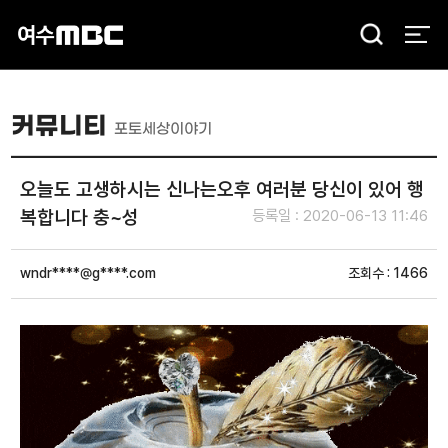
검
색
커뮤니티
포토세상이야기
오늘도 고생하시는 신나는오후 여러분 당신이 있어 행
복합니다 충~성
등록일 : 2020-06-13 11:46
wndr****@g****.com
조회수 : 1466