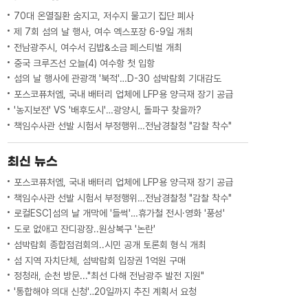
정책, 지속가능한 섬 발전 사례 등을 ...
70대 온열질환 숨지고, 저수지 물고기 집단 폐사
제 7회 섬의 날 행사, 여수 엑스포장 6-9일 개최
전남광주시, 여수서 김밥&소금 페스티벌 개최
중국 크루즈선 오늘(4) 여수항 첫 입항
섬의 날 행사에 관광객 '북적'…D-30 섬박람회 기대감도
포스코퓨처엠, 국내 배터리 업체에 LFP용 양극재 장기 공급
'농지보전' VS '배후도시'…광양시, 돌파구 찾을까?
책임수사관 선발 시험서 부정행위…전남경찰청 "감찰 착수"
최신 뉴스
포스코퓨처엠, 국내 배터리 업체에 LFP용 양극재 장기 공급
책임수사관 선발 시험서 부정행위…전남경찰청 "감찰 착수"
로컬ESC]섬의 날 개막에 '들썩'…휴가철 전시·영화 '풍성'
도로 없애고 잔디광장..원상복구 '논란'
섬박람회 종합점검회의..시민 공개 토론회 형식 개최
섬 지역 자치단체, 섬박람회 입장권 1억원 구매
정청래, 순천 방문..."최선 다해 전남광주 발전 지원"
'통합해야 의대 신청'‥20일까지 추진 계획서 요청