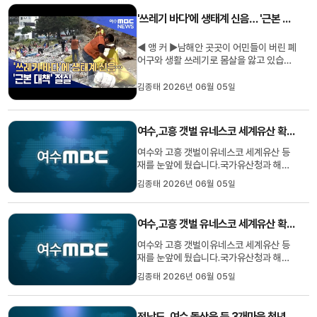
산센터는 '한국의 갯벌'을황해 연안의 주요
'쓰레기 바다'에 생태계 신음… '근본 대책' 절실
생물다양성 보전 지역이자 동아...
◀ 앵 커 ▶남해안 곳곳이 어민들이 버린 폐
어구와 생활 쓰레기로 몸살을 앓고 있습니
다.올해 세계섬박람회 개최를 앞두고 민관
이 힘을 합쳐 대대적인 수거 작전에 나서고
김종태 2026년 06월 05일
있지만, 매년 밀려드는 쓰레기만 4천 톤에
달합니다.일회성 청소 행사를 넘어선근본
적인 대책이 시급합니다.김종태 기자입니
여수,고흥 갯벌 유네스코 세계유산 확대 등재 눈앞
다.(리포트)해안가 곳곳에방...
여수와 고흥 갯벌이유네스코 세계유산 등
재를 눈앞에 뒀습니다.국가유산청과 해양
수산부는 최근유네스코 세계유산센터로부
김종태 2026년 06월 05일
터 여수와 고흥, 무안 갯벌 등을,순천 갯벌
에 이어 추가로세계유산 목록에등재 권고
를 받았다고 밝혔습니다.유네스코 세계유
여수,고흥 갯벌 유네스코 세계유산 확대 등재 눈앞
산센터는 '한국의 갯벌'을황해 연안의 주요
생물다양성 보전 지역이자 동아...
여수와 고흥 갯벌이유네스코 세계유산 등
재를 눈앞에 뒀습니다.국가유산청과 해양
수산부는 최근유네스코 세계유산센터로부
김종태 2026년 06월 05일
터 여수와 고흥, 무안 갯벌 등을,순천 갯벌
에 이어 추가로세계유산 목록에등재 권고
를 받았다고 밝혔습니다.유네스코 세계유
전남도, 여수 돌산읍 등 3개마을 청년마을 선정