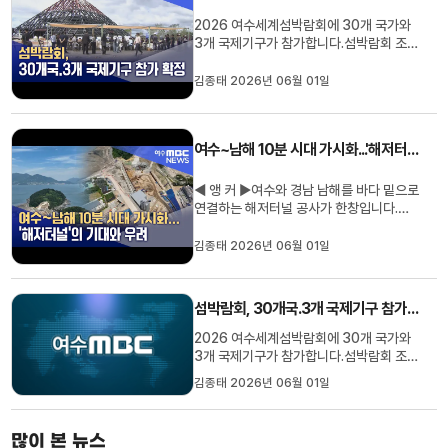
열린대한민국 청소년 대토론회에서는청...
2026 여수세계섬박람회에 30개 국가와
3개 국제기구가 참가합니다.섬박람회 조직
위원회는 박람회에 그리스, 필리핀, 페루
등30개국과 세계보건기구(WHO), 유니
김종태 2026년 06월 01일
세프 등3개 국제기구의 참가를 확정했다고
밝혔습니다.이에따라 이들 참가국과 국제
기구는박람회장에 각국의 섬 문화와 해양
여수~남해 10분 시대 가시화...'해저터널'의 기대와 우려
정책, 지속가능한 섬 발전 사례 등을 ...
◀ 앵 커 ▶여수와 경남 남해를 바다 밑으로
연결하는 해저터널 공사가 한창입니다.오
는 2031년 완공되면 두 지역을 오가는 시
간이 1시간 반에서 단 10분으로 줄어드는
김종태 2026년 06월 01일
데요.관광 특수가 기대되는 이면에 인구를
경남 측에 빼앗기는 이른바 '빨대 효과'를
우려하는 목소리도 나옵니다.김종태 기자
섬박람회, 30개국.3개 국제기구 참가 확정
가 보도합니다.여수 신덕에서 ...
2026 여수세계섬박람회에 30개 국가와
3개 국제기구가 참가합니다.섬박람회 조직
위원회는 박람회에 그리스, 필리핀, 페루
김종태 2026년 06월 01일
등30개국과 세계보건기구(WHO), 유니
세프 등3개 국제기구의 참가를 확정했다고
밝혔습니다.이에따라 이들 참가국과 국제
많이 본 뉴스
기구는박람회장에 각국의 섬 문화와 해양