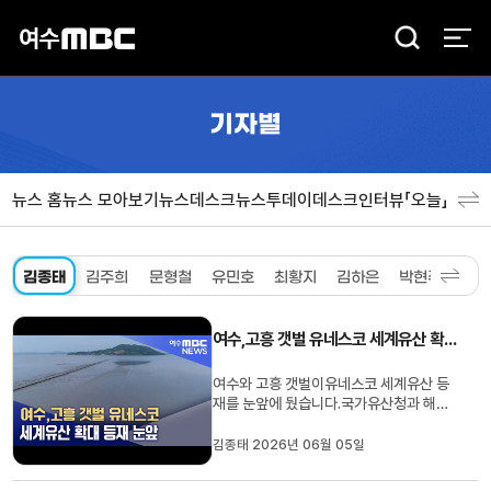
검
색
기자별
뉴스 홈
뉴스 모아보기
뉴스데스크
뉴스투데이
데스크인터뷰「오늘」
분야
김종태
김주희
문형철
유민호
최황지
김하은
박현주
여수,고흥 갯벌 유네스코 세계유산 확대 등재 눈앞
여수와 고흥 갯벌이유네스코 세계유산 등
재를 눈앞에 뒀습니다.국가유산청과 해양
수산부는 최근유네스코 세계유산센터로부
터 여수와 고흥, 무안 갯벌 등을,순천 갯벌
김종태 2026년 06월 05일
에 이어 추가로세계유산 목록에등재 권고
를 받았다고 밝혔습니다.유네스코 세계유