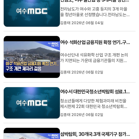
산센터는 '한국의 갯벌'을황해 연안의 주요
생물다양성 보전 지역이자 동아...
전라남도가 여수와 고흥 등지의 3개 마을
을 청년마을로 선정했습니다.전라남도는
최근8개 시군 13개 청년단체가 참여한 가
김종태 2026년 06월 04일
운데여수 돌산읍과 고흥 동강면, 보성 벌교
읍을 2026 전남형 청년마을로 선정하고
마을당 3년간 3억 원과 컨설팅을 지원한다
여수 석화산업 금융지원 확정 연기..구조 개편 제자리 걸음
고 밝혔습니다.이번 선정에서여수 돌산읍
은 돌산 갓을,고흥 동강면은 과수 ...
여수산단내 석유화학 산업 구조 개편 논의
가 지연되는 가운데 금융기관들의 지원책
도 숨 고르기에 들어갔습니다.여수산단 업
계에 따르면 최근,한국산업은행을 비롯한
김종태 2026년 06월 02일
채권금융기관들이 여수산단 석유화학단지
에 대한 실사 기간을 지난달 말에서 이달말
까지로연장하기로 했습니다.실사가 연장되
여수서 대한민국청소년박람회 성료..12만명 참여
면서 이후 이뤄질 구조조정과 ...
청소년들에게 다양한 체험과미래 비전을
제시한제 22회 대한민국 청소년박람회에
12만명이 참여한 것으로 나타났습니다.여
김종태 2026년 06월 02일
수 엑스포장에서지난달 28일부터 3일간
열린이번 박람회에서는인공지능과 디지
털, 기후 에너지 등6개 주제관에서278개
섬박람회, 30개국.3개 국제기구 참가 확정
체험부스가 운영됐습니다.또 박람회 기간