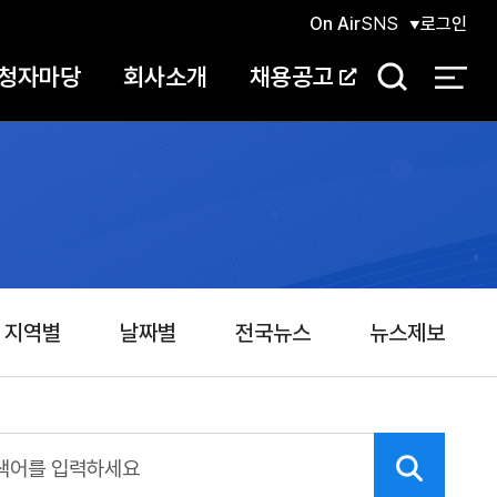
On Air
SNS
로그인
청자마당
회사소개
채용공고
검
색
지역별
날짜별
전국뉴스
뉴스제보