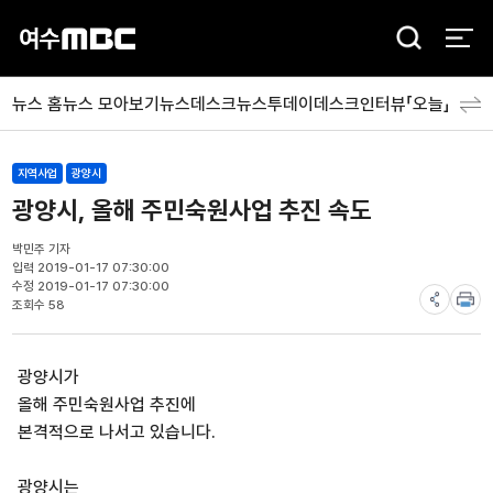
검
색
뉴스 홈
뉴스 모아보기
뉴스데스크
뉴스투데이
데스크인터뷰「오늘」
분야
지역사업
광양시
광양시, 올해 주민숙원사업 추진 속도
박민주 기자
입력 2019-01-17 07:30:00
수정 2019-01-17 07:30:00
조회수 58
광양시가
올해 주민숙원사업 추진에
본격적으로 나서고 있습니다.
광양시는