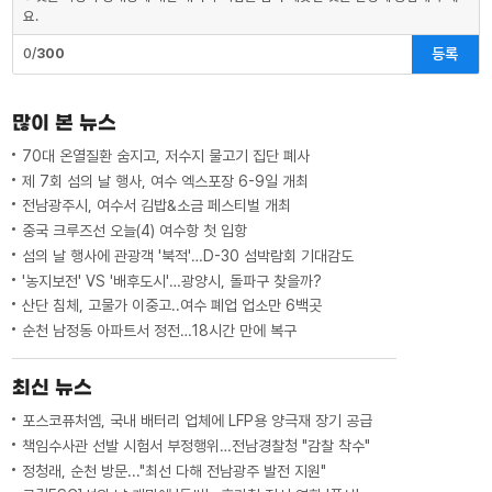
요.
등록
0/
300
많이 본 뉴스
70대 온열질환 숨지고, 저수지 물고기 집단 폐사
제 7회 섬의 날 행사, 여수 엑스포장 6-9일 개최
전남광주시, 여수서 김밥&소금 페스티벌 개최
중국 크루즈선 오늘(4) 여수항 첫 입항
섬의 날 행사에 관광객 '북적'…D-30 섬박람회 기대감도
'농지보전' VS '배후도시'…광양시, 돌파구 찾을까?
산단 침체, 고물가 이중고..여수 폐업 업소만 6백곳
순천 남정동 아파트서 정전…18시간 만에 복구
최신 뉴스
포스코퓨처엠, 국내 배터리 업체에 LFP용 양극재 장기 공급
책임수사관 선발 시험서 부정행위…전남경찰청 "감찰 착수"
정청래, 순천 방문..."최선 다해 전남광주 발전 지원"