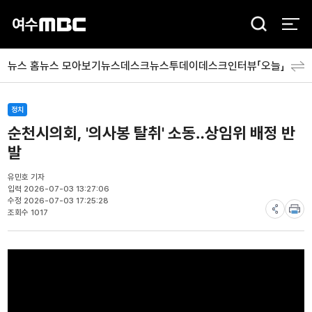
검
색
뉴스 홈
뉴스 모아보기
뉴스데스크
뉴스투데이
데스크인터뷰「오늘」
분야
정치
순천시의회, '의사봉 탈취' 소동‥상임위 배정 반
발
유민호 기자
입력 2026-07-03 13:27:06
수정 2026-07-03 17:25:28
조회수 1017