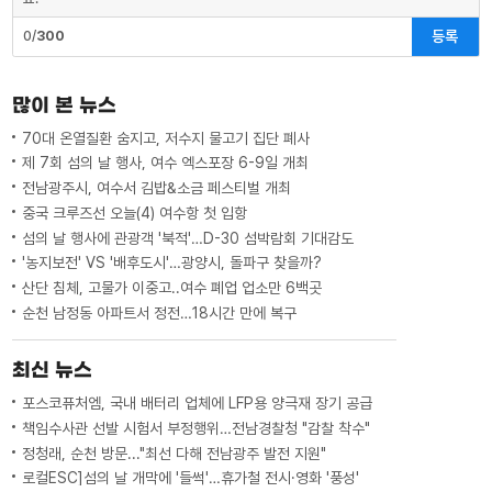
등록
0/
300
많이 본 뉴스
70대 온열질환 숨지고, 저수지 물고기 집단 폐사
제 7회 섬의 날 행사, 여수 엑스포장 6-9일 개최
전남광주시, 여수서 김밥&소금 페스티벌 개최
중국 크루즈선 오늘(4) 여수항 첫 입항
섬의 날 행사에 관광객 '북적'…D-30 섬박람회 기대감도
'농지보전' VS '배후도시'…광양시, 돌파구 찾을까?
산단 침체, 고물가 이중고..여수 폐업 업소만 6백곳
순천 남정동 아파트서 정전…18시간 만에 복구
최신 뉴스
포스코퓨처엠, 국내 배터리 업체에 LFP용 양극재 장기 공급
책임수사관 선발 시험서 부정행위…전남경찰청 "감찰 착수"
정청래, 순천 방문..."최선 다해 전남광주 발전 지원"
로컬ESC]섬의 날 개막에 '들썩'…휴가철 전시·영화 '풍성'