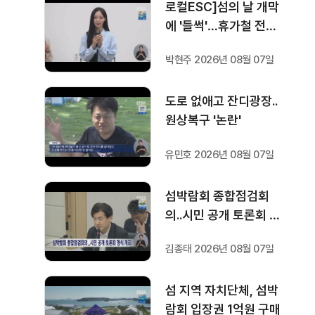
로컬ESC]섬의 날 개막
에 '들썩'…휴가철 전시·
영화 '풍성'
박현주 2026년 08월 07일
도로 없애고 잔디광장..
원상복구 '논란'
유민호 2026년 08월 07일
섬박람회 종합점검회
의..시민 공개 토론회 형
식 개최
김종태 2026년 08월 07일
섬 지역 자치단체, 섬박
람회 입장권 1억원 구매