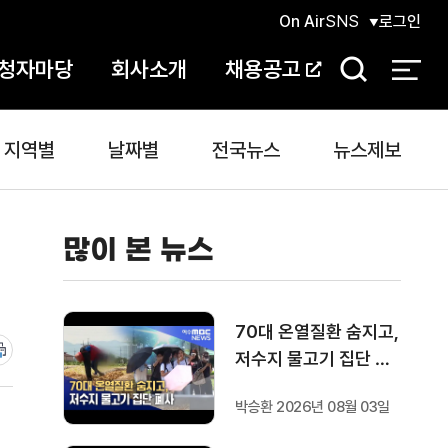
On Air
SNS
로그인
청자마당
회사소개
채용공고
검
색
지역별
날짜별
전국뉴스
뉴스제보
많이 본 뉴스
70대 온열질환 숨지고,
저수지 물고기 집단 폐
사
박승환 2026년 08월 03일