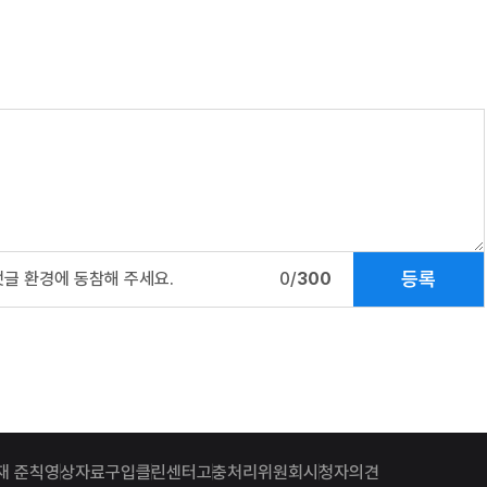
등록
댓글 환경에 동참해 주세요.
0/
300
재 준칙
영상자료구입
클린센터
고충처리위원회
시청자의견