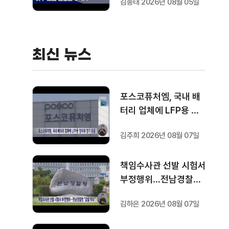
김종태 2026년 08월 05일
최신 뉴스
포스코퓨처엠, 국내 배
터리 업체에 LFP용 양
극재 장기 공급
김주희 2026년 08월 07일
책임수사관 선발 시험서
부정행위…전남경찰청
"감찰 착수"
김하은 2026년 08월 07일