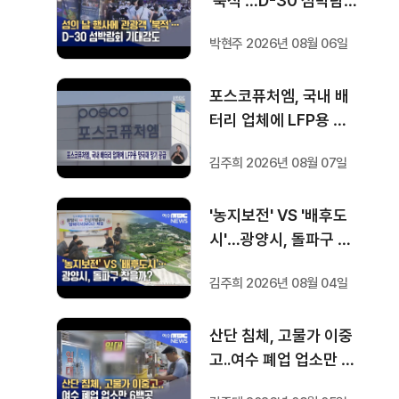
'북적'…D-30 섬박람회
기대감도
박현주 2026년 08월 06일
포스코퓨처엠, 국내 배
터리 업체에 LFP용 양
극재 장기 공급
김주희 2026년 08월 07일
'농지보전' VS '배후도
시'…광양시, 돌파구 찾
을까?
김주희 2026년 08월 04일
산단 침체, 고물가 이중
고..여수 폐업 업소만 6
백곳