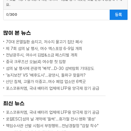
요.
등록
0/
300
많이 본 뉴스
70대 온열질환 숨지고, 저수지 물고기 집단 폐사
제 7회 섬의 날 행사, 여수 엑스포장 6-9일 개최
전남광주시, 여수서 김밥&소금 페스티벌 개최
중국 크루즈선 오늘(4) 여수항 첫 입항
섬의 날 행사에 관광객 '북적'…D-30 섬박람회 기대감도
'농지보전' VS '배후도시'…광양시, 돌파구 찾을까?
산단 침체, 고물가 이중고..여수 폐업 업소만 6백곳
포스코퓨처엠, 국내 배터리 업체에 LFP용 양극재 장기 공급
최신 뉴스
포스코퓨처엠, 국내 배터리 업체에 LFP용 양극재 장기 공급
로컬ESC]섬의 날 개막에 '들썩'…휴가철 전시·영화 '풍성'
책임수사관 선발 시험서 부정행위…전남경찰청 "감찰 착수"