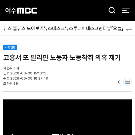
검
색
뉴스 홈
뉴스 모아보기
뉴스데스크
뉴스투데이
데스크인터뷰「오늘」
분야
사회일반
고흥서 또 필리핀 노동자 노동착취 의혹 제기
박현주 기자
입력 2026-06-08 15:16:13
수정 2026-06-08 18:27:49
조회수 99