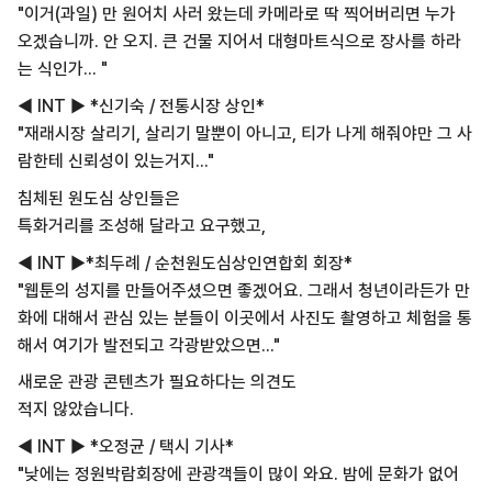
"이거(과일) 만 원어치 사러 왔는데 카메라로 딱 찍어버리면 누가
오겠습니까. 안 오지. 큰 건물 지어서 대형마트식으로 장사를 하라
는 식인가... "
◀ INT ▶ *신기숙 / 전통시장 상인*
"재래시장 살리기, 살리기 말뿐이 아니고, 티가 나게 해줘야만 그 사
람한테 신뢰성이 있는거지..."
침체된 원도심 상인들은
특화거리를 조성해 달라고 요구했고,
◀ INT ▶*최두례 / 순천원도심상인연합회 회장*
"웹툰의 성지를 만들어주셨으면 좋겠어요. 그래서 청년이라든가 만
화에 대해서 관심 있는 분들이 이곳에서 사진도 촬영하고 체험을 통
해서 여기가 발전되고 각광받았으면..."
새로운 관광 콘텐츠가 필요하다는 의견도
적지 않았습니다.
◀ INT ▶ *오정균 / 택시 기사*
"낮에는 정원박람회장에 관광객들이 많이 와요. 밤에 문화가 없어