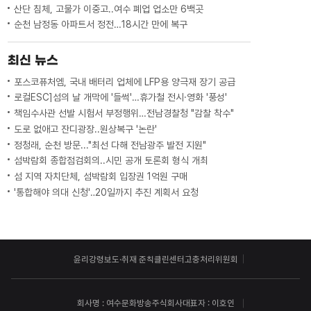
산단 침체, 고물가 이중고..여수 폐업 업소만 6백곳
순천 남정동 아파트서 정전…18시간 만에 복구
최신 뉴스
포스코퓨처엠, 국내 배터리 업체에 LFP용 양극재 장기 공급
로컬ESC]섬의 날 개막에 '들썩'…휴가철 전시·영화 '풍성'
책임수사관 선발 시험서 부정행위…전남경찰청 "감찰 착수"
도로 없애고 잔디광장..원상복구 '논란'
정청래, 순천 방문..."최선 다해 전남광주 발전 지원"
섬박람회 종합점검회의..시민 공개 토론회 형식 개최
섬 지역 자치단체, 섬박람회 입장권 1억원 구매
'통합해야 의대 신청'‥20일까지 추진 계획서 요청
윤리강령
보도·취재 준칙
클린센터
고충처리위원회
회사명 : 여수문화방송주식회사
대표자 : 이호인