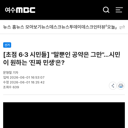
검
색
뉴스 홈
뉴스 모아보기
뉴스데스크
뉴스투데이
데스크인터뷰「오늘」
분야
선거
[초점 6·3 시민들] "말뿐인 공약은 그만"...시민
이 원하는 '진짜 민생'은?
문형철 기자
입력 2026-06-01 16:53:07
수정 2026-06-01 18:25:42
조회수 639