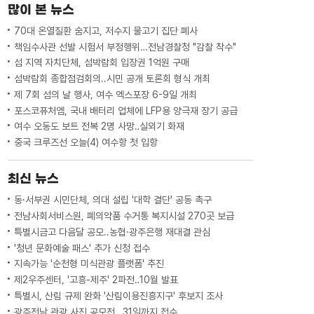
많이 본 뉴스
70대 온열질환 숨지고, 저수지 물고기 집단 폐사
책임수사관 선발 시험서 부정행위…전남경찰청 "감찰 착수"
섬 지역 자치단체, 섬박람회 입장권 1억원 구매
섬박람회 종합점검회의..시민 공개 토론회 형식 개최
제 7회 섬의 날 행사, 여수 엑스포장 6-9일 개최
포스코퓨처엠, 국내 배터리 업체에 LFP용 양극재 장기 공급
여수 오동도 보트 전복 2명 사망‥실외기 화재
중국 크루즈선 오늘(4) 여수항 첫 입항
최신 뉴스
동·서부권 시민단체, 의대 설립 '대학 결단' 공동 촉구
전남사회서비스원, 폐의약품 수거통 복지시설 270곳 보급
특별시금고 다음달 공모..농협·광주은행 재대결 관심
'청년 문화예술 패스' 추가 신청 접수
지속가능 '순천형 미식관광 플랫폼' 추진
제2우주센터, '고흥-제주' 2파전‥10월 발표
특별시, 산림 규제 완화 '산림이용진흥지구' 후보지 조사
광주전남 관광 사진 공모전…31일까지 접수