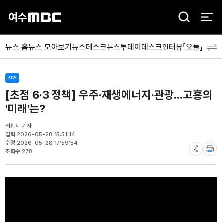
검
색
뉴스 홈
뉴스 모아보기
뉴스데스크
뉴스투데이
데스크인터뷰「오늘」
분야
선거
[초점 6·3 정책] 우주·재생에너지·관광...고흥의
'미래'는?
최황지 기자
입력 2026-05-28 15:51:14
수정 2026-05-28 17:59:54
조회수 278