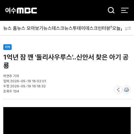
검
색
뉴스 홈
뉴스 모아보기
뉴스데스크
뉴스투데이
데스크인터뷰「오늘」
분야
지역
1억년 잠 깬 '둘리사우루스'..신안서 찾은 아기 공
룡
허연주 기자
입력 2026-05-19 18:02:01
수정 2026-05-19 19:18:32
조회수 134