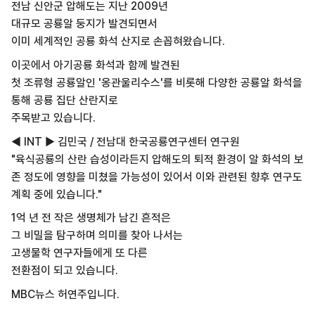
전남 신안군 압해도는 지난 2009년
대규모 공룡알 둥지가 발견되면서
이미 세계적인 공룡 화석 산지로 손꼽혀왔습니다.
이곳에서 아기공룡 화석과 함께 발견된
첫 조류형 공룡알인 '옹관울리수스'를 비롯해 다양한 공룡알 화석을
통해 공룡 집단 산란지로
주목받고 있습니다.
◀ INT ▶ 김민국 / 전남대 한국공룡연구센터 연구원
"육식공룡의 산란 습성이라든지 압해도의 퇴적 환경이 알 화석의 보
존 정도에 영향을 미쳤을 가능성이 있어서 이와 관련된 향후 연구도
계획 중에 있습니다."
1억 년 전 작은 생명체가 남긴 흔적은
그 비밀을 탐구하며 의미를 찾아 나서는
고생물학 연구자들에게 또 다른
전환점이 되고 있습니다.
MBC뉴스 허연주입니다.