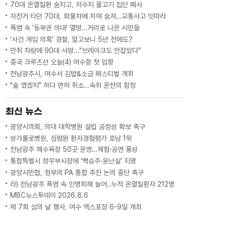
70대 온열질환 숨지고, 저수지 물고기 집단 폐사
자전거 타던 70대, 화물차에 치여 숨져…교통사고 잇따라
폭염 속 '동부권 의대' 열망…거리로 나온 시민들
'사건 개입 의혹' 경찰, 알고보니 5년 전에도?
만취 차량에 90대 사망..."브레이크도 안잡았다"
중국 크루즈선 오늘(4) 여수항 첫 입항
전남광주시, 여수서 김밥&소금 페스티벌 개최
"술 깼겠지" 하다 면허 취소…숙취 운전의 함정
최신 뉴스
광양시의회, 의대 대학병원 설립 공정성 확보 촉구
성가롤로병원, 심평원 환자경험평가 호남 1위
전남광주 해수욕장 50곳 운영…체험·공연 풍성
통합특별시 정무부시장에 '백승주·윤난실' 지명
광양시민협, 정부의 PA 통합 추진 논의 중단 촉구
라) 전남광주 폭염 속 인명피해 늘어..누적 온열질환자 212명
MBC뉴스투데이 2026.8.6
제 7회 섬의 날 행사, 여수 엑스포장 6-9일 개최