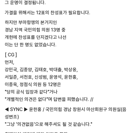
그 운명이 결정됩니다.
가결을 위해서는 12표의 찬성표가 필요합니다.
하지만 부마항쟁의 본거지인
경남 지역 국민의힘 의원 13명 중
개헌에 찬성표를 던지겠다고 나선
이는 단 한 명도 없었습니다.
[ CG ]
먼저,
강민국, 김종양, 김태호, 박대출, 박상웅,
서일준, 서천호, 신성범, 윤영석, 윤한홍,
이종욱, 정점식 의원 등 12명은
"당의 공식 입장과 같다"거나
"개별적인 의견은 없다"며 답변을 피했습니다. //
◀ SYNC ▶ 윤한홍 / 국민의힘 경남 창원시 마산회원구 의원실(음
성변조)
"그냥 '의견없음'으로 해주셔도 될 것 같습니다."