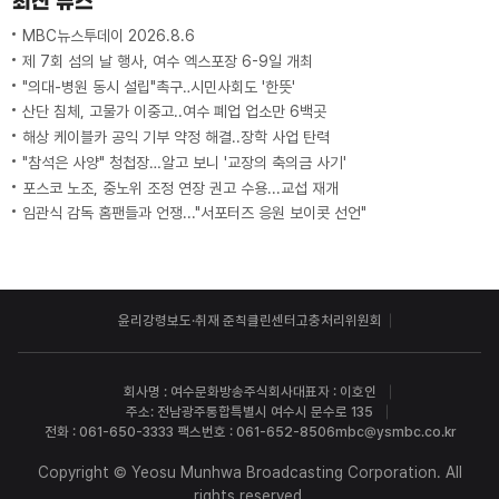
최신 뉴스
MBC뉴스투데이 2026.8.6
제 7회 섬의 날 행사, 여수 엑스포장 6-9일 개최
"의대-병원 동시 설립"촉구‥시민사회도 '한뜻'
산단 침체, 고물가 이중고..여수 폐업 업소만 6백곳
해상 케이블카 공익 기부 약정 해결..장학 사업 탄력
"참석은 사양" 청첩장…알고 보니 '교장의 축의금 사기'
포스코 노조, 중노위 조정 연장 권고 수용...교섭 재개
임관식 감독 홈팬들과 언쟁..."서포터즈 응원 보이콧 선언"
윤리강령
보도·취재 준칙
클린센터
고충처리위원회
회사명 : 여수문화방송주식회사
대표자 : 이호인
주소: 전남광주통합특별시 여수시 문수로 135
전화 : 061-650-3333 팩스번호 : 061-652-8506
mbc@ysmbc.co.kr
Copyright © Yeosu Munhwa Broadcasting Corporation. All
rights reserved.