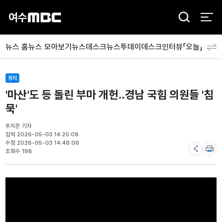
검
색
뉴스 홈
뉴스 모아보기
뉴스데스크
뉴스투데이
데스크인터뷰「오늘」
분야
정치
'마산'도 등 돌린 부마 개헌‥경남 국힘 의원들 '침
묵'
주지은 기자
입력 2026-05-03 14:20:08
수정 2026-05-03 14:48:06
조회수 198