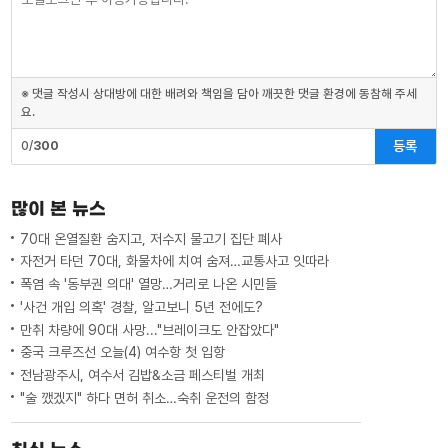
※ 댓글 작성시 상대방에 대한 배려와 책임을 담아 깨끗한 댓글 환경에 동참해 주세
요.
등록
0/
300
많이 본 뉴스
70대 온열질환 숨지고, 저수지 물고기 집단 폐사
자전거 타던 70대, 화물차에 치여 숨져…교통사고 잇따라
폭염 속 '동부권 의대' 열망…거리로 나온 시민들
'사건 개입 의혹' 경찰, 알고보니 5년 전에도?
만취 차량에 90대 사망..."브레이크도 안잡았다"
중국 크루즈선 오늘(4) 여수항 첫 입항
전남광주시, 여수서 김밥&소금 페스티벌 개최
"술 깼겠지" 하다 면허 취소…숙취 운전의 함정