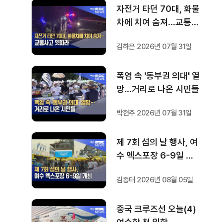
자전거 타던 70대, 화물
차에 치여 숨져…교통사
고 잇따라
김하은 2026년 07월 31일
폭염 속 '동부권 의대' 열
망…거리로 나온 시민들
박현주 2026년 07월 31일
제 7회 섬의 날 행사, 여
수 엑스포장 6-9일 개
최
김종태 2026년 08월 05일
중국 크루즈선 오늘(4)