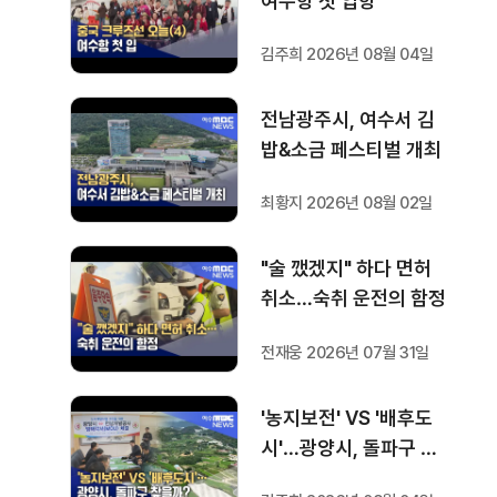
여수항 첫 입항
김주희 2026년 08월 04일
전남광주시, 여수서 김
밥&소금 페스티벌 개최
최황지 2026년 08월 02일
"술 깼겠지" 하다 면허
취소…숙취 운전의 함정
전재웅 2026년 07월 31일
'농지보전' VS '배후도
시'…광양시, 돌파구 찾
을까?