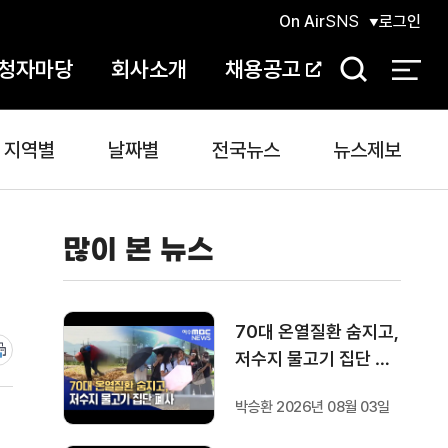
On Air
SNS
로그인
청자마당
회사소개
채용공고
검
색
지역별
날짜별
전국뉴스
뉴스제보
많이 본 뉴스
70대 온열질환 숨지고,
저수지 물고기 집단 폐
사
박승환 2026년 08월 03일