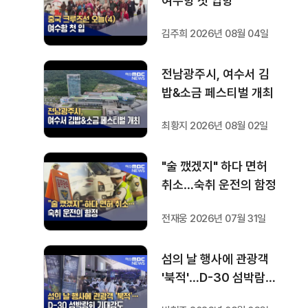
여수항 첫 입항
김주희 2026년 08월 04일
전남광주시, 여수서 김
밥&소금 페스티벌 개최
최황지 2026년 08월 02일
"술 깼겠지" 하다 면허
취소…숙취 운전의 함정
전재웅 2026년 07월 31일
섬의 날 행사에 관광객
'북적'…D-30 섬박람회
기대감도