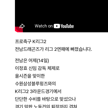
프로축구 K리그2
전남드래곤즈가 리그 2연패에 빠졌습니다.
전남은 어제(14일)
이정효 신임 감독 체제로
올시즌을 맞이한
수원삼성블루윙즈와의
K리그2 3라운드경기에서
단단한 수비를 바탕으로 맞섰으나
경기 막판 노동건의 퇴장까지 겹쳐