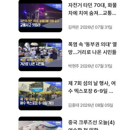
자전거 타던 70대, 화물
차에 치여 숨져…교통사
고 잇따라
김하은 2026년 07월 31일
폭염 속 '동부권 의대' 열
망…거리로 나온 시민들
박현주 2026년 07월 31일
제 7회 섬의 날 행사, 여
수 엑스포장 6-9일 개
최
김종태 2026년 08월 05일
중국 크루즈선 오늘(4)