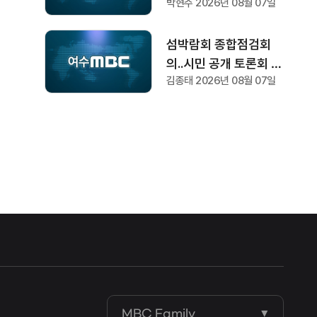
박현주 2026년 08월 07일
섬박람회 종합점검회
의..시민 공개 토론회 형
김종태 2026년 08월 07일
식 개최
MBC Family