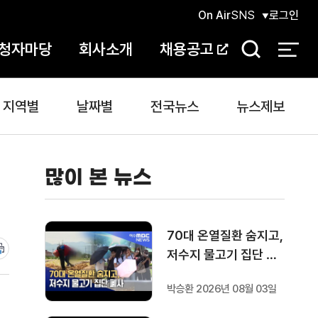
On Air
SNS
로그인
청자마당
회사소개
채용공고
검
색
지역별
날짜별
전국뉴스
뉴스제보
많이 본 뉴스
70대 온열질환 숨지고,
저수지 물고기 집단 폐
사
박승환 2026년 08월 03일