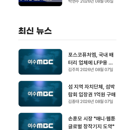
박현주 2026년 08월 06일
최신 뉴스
포스코퓨처엠, 국내 배
터리 업체에 LFP용 양
김주희 2026년 08월 07일
극재 장기 공급
섬 지역 자치단체, 섬박
람회 입장권 1억원 구매
김종태 2026년 08월 07일
손훈모 시장 "애니·웹툰
글로벌 창작기지 도약"