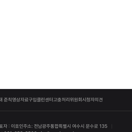
재 준칙
영상자료구입
클린센터
고충처리위원회
시청자의견
표자 : 이호인
주소: 전남광주통합특별시 여수시 문수로 135