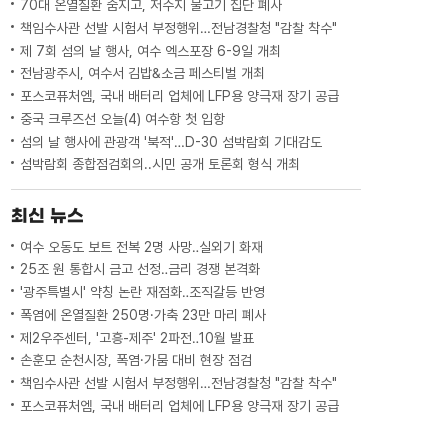
70대 온열질환 숨지고, 저수지 물고기 집단 폐사
책임수사관 선발 시험서 부정행위…전남경찰청 "감찰 착수"
제 7회 섬의 날 행사, 여수 엑스포장 6-9일 개최
전남광주시, 여수서 김밥&소금 페스티벌 개최
포스코퓨처엠, 국내 배터리 업체에 LFP용 양극재 장기 공급
중국 크루즈선 오늘(4) 여수항 첫 입항
섬의 날 행사에 관광객 '북적'…D-30 섬박람회 기대감도
섬박람회 종합점검회의..시민 공개 토론회 형식 개최
최신 뉴스
여수 오동도 보트 전복 2명 사망‥실외기 화재
25조 원 통합시 금고 선정‥금리 경쟁 본격화
'광주특별시' 약칭 논란 재점화‥조직갈등 반영
폭염에 온열질환 250명·가축 23만 마리 폐사
제2우주센터, '고흥-제주' 2파전‥10월 발표
손훈모 순천시장, 폭염·가뭄 대비 현장 점검
책임수사관 선발 시험서 부정행위…전남경찰청 "감찰 착수"
포스코퓨처엠, 국내 배터리 업체에 LFP용 양극재 장기 공급