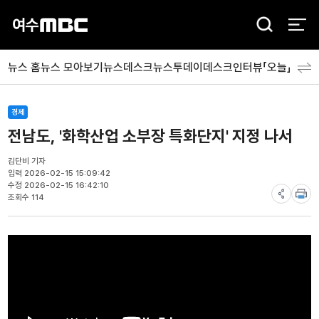
검
색
뉴스 홈
뉴스 모아보기
뉴스데스크
뉴스투데이
데스크인터뷰「오늘」
분야
경제
전남도, '화학산업 소부장 특화단지' 지정 나서
김단비 기자
입력 2026-02-15 15:09:42
수정 2026-02-15 16:42:10
조회수 114