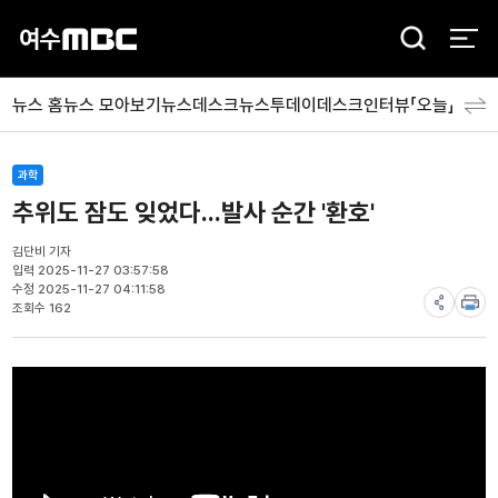
검
색
뉴스 홈
뉴스 모아보기
뉴스데스크
뉴스투데이
데스크인터뷰「오늘」
분야
과학
추위도 잠도 잊었다...발사 순간 '환호'
김단비 기자
입력 2025-11-27 03:57:58
수정 2025-11-27 04:11:58
조회수 162