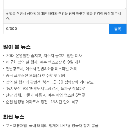
※ 댓글 작성시 상대방에 대한 배려와 책임을 담아 깨끗한 댓글 환경에 동참해 주세
요.
등록
0/
300
많이 본 뉴스
70대 온열질환 숨지고, 저수지 물고기 집단 폐사
제 7회 섬의 날 행사, 여수 엑스포장 6-9일 개최
전남광주시, 여수서 김밥&소금 페스티벌 개최
중국 크루즈선 오늘(4) 여수항 첫 입항
섬의 날 행사에 관광객 '북적'…D-30 섬박람회 기대감도
'농지보전' VS '배후도시'…광양시, 돌파구 찾을까?
산단 침체, 고물가 이중고..여수 폐업 업소만 6백곳
순천 남정동 아파트서 정전…18시간 만에 복구
최신 뉴스
포스코퓨처엠, 국내 배터리 업체에 LFP용 양극재 장기 공급