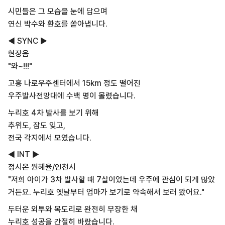
시민들은 그 모습을 눈에 담으며
연신 박수와 환호를 쏟아냅니다.
◀ SYNC ▶
현장음
"와~!!!"
고흥 나로우주센터에서 15km 정도 떨어진
우주발사전망대에 수백 명이 몰렸습니다.
누리호 4차 발사를 보기 위해
추위도, 잠도 잊고,
전국 각지에서 모였습니다.
◀ INT ▶
정시온 원혜율/인천시
"저희 아이가 3차 발사할 때 7살이었는데 우주에 관심이 되게 많았
거든요. 누리호 옛날부터 엄마가 보기로 약속해서 보러 왔어요."
두터운 외투와 목도리로 완전히 무장한 채
누리호 성공을 간절히 바랐습니다.