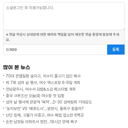
※ 댓글 작성시 상대방에 대한 배려와 책임을 담아 깨끗한 댓글 환경에 동참해 주세
요.
등록
0/
300
많이 본 뉴스
70대 온열질환 숨지고, 저수지 물고기 집단 폐사
제 7회 섬의 날 행사, 여수 엑스포장 6-9일 개최
전남광주시, 여수서 김밥&소금 페스티벌 개최
중국 크루즈선 오늘(4) 여수항 첫 입항
섬의 날 행사에 관광객 '북적'…D-30 섬박람회 기대감도
'농지보전' VS '배후도시'…광양시, 돌파구 찾을까?
산단 침체, 고물가 이중고..여수 폐업 업소만 6백곳
순천 남정동 아파트서 정전…18시간 만에 복구