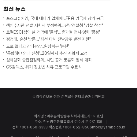
최신 뉴스
포스코퓨처엠, 국내 배터리 업체에 LFP용 양극재 장기 공급
책임수사관 선발 시험서 부정행위…전남경찰청 "감찰 착수"
로컬ESC]섬의 날 개막에 '들썩'…휴가철 전시·영화 '풍성'
정청래, 순천 방문..."최선 다해 전남광주 발전 지원"
도로 없애고 잔디광장..원상복구 '논란'
'통합해야 의대 신청'‥20일까지 추진 계획서 요청
섬박람회 종합점검회의..시민 공개 토론회 형식 개최
GS칼텍스, 위기 청소년 치유 프로그램 수료식
윤리강령
보도·취재 준칙
클린센터
고충처리위원회
회사명 : 여수문화방송주식회사
대표자 : 이호인
주소: 전남광주통합특별시 여수시 문수로 135
전화 : 061-650-3333 팩스번호 : 061-652-8506
mbc@ysmbc.co.kr